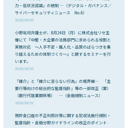
力・低状況認識」の統制 ―（デジタル・ガバナンス／
サイバーセキュリティニュース No.6）
2026/08/05
小野祐司弁護士が、8月24日（月）に株式会社リセ主
催にて『中堅・大企業の法務部門に求められる役割と
実務対応 ～人手不足・属人化・品質のばらつきを乗
り越えるための体制づくり～』と題するセミナーを行
います。
2026/08/03
「媒介」と「媒介に至らない行為」の境界線― 「主
要行等向けの総合的な監督指針」等の一部改正（案）
（銀行代理業関係等） ―（金融規制ニュース）
2026/08/01
預貯金口座の不正利用対策に関する犯収法施行規則・
監督指針・金融分野ガイドラインの改正のポイント