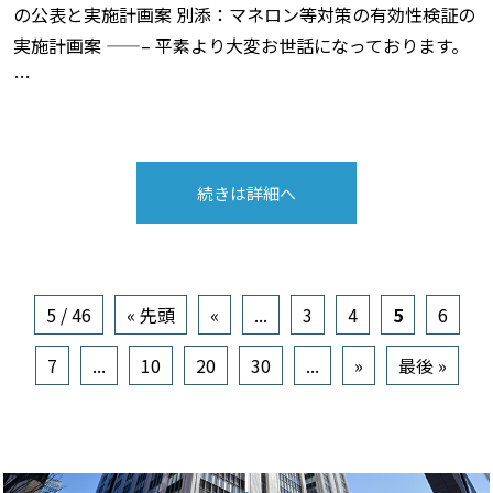
の公表と実施計画案 別添：マネロン等対策の有効性検証の
実施計画案 ——– 平素より大変お世話になっております。
…
続きは詳細へ
5 / 46
« 先頭
«
...
3
4
5
6
7
...
10
20
30
...
»
最後 »