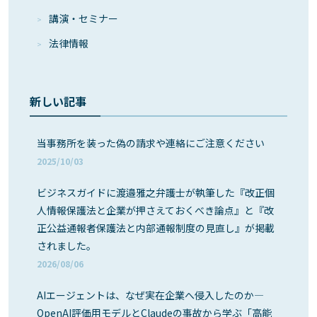
講演・セミナー
法律情報
新しい記事
当事務所を装った偽の請求や連絡にご注意ください
2025/10/03
ビジネスガイドに渡邉雅之弁護士が執筆した『改正個
人情報保護法と企業が押さえておくべき論点』と『改
正公益通報者保護法と内部通報制度の見直し』が掲載
されました。
2026/08/06
AIエージェントは、なぜ実在企業へ侵入したのか―
OpenAI評価用モデルとClaudeの事故から学ぶ「高能