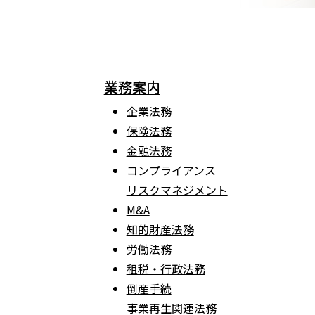
業務案内
企業法務
保険法務
金融法務
コンプライアンス
リスクマネジメント
M&A
知的財産法務
労働法務
租税・行政法務
倒産手続
事業再生関連法務