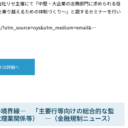
式会社リセ主催にて『中堅・大企業の法務部門に求められる役
を乗り越えるための体制づくり～』と題するセミナーを行い
hoys/?utm_source=oys&utm_medium=email&…
きは詳細へ
の境界線― 「主要行等向けの総合的な監
代理業関係等） ―（金融規制ニュース）