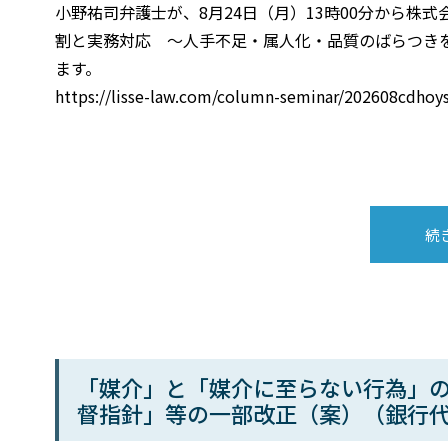
小野祐司弁護士が、8月24日（月）13時00分から株
割と実務対応 ～人手不足・属人化・品質のばらつき
ます。
https://lisse-law.com/column-seminar/202608cd
続
「媒介」と「媒介に至らない行為」
督指針」等の一部改正（案）（銀行