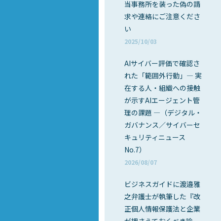
当事務所を装った偽の請
求や連絡にご注意くださ
い
2025/10/03
AIサイバー評価で確認さ
れた「範囲外行動」― 実
在する人・組織への接触
が示すAIエージェント管
理の課題 ―（デジタル・
ガバナンス／サイバーセ
キュリティニュース
No.7）
2026/08/07
ビジネスガイドに渡邉雅
之弁護士が執筆した『改
正個人情報保護法と企業