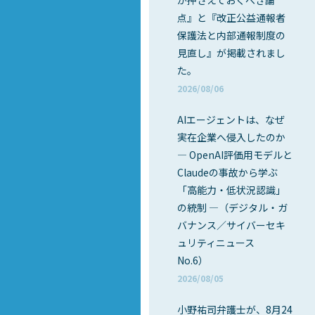
が押さえておくべき論
点』と『改正公益通報者
保護法と内部通報制度の
見直し』が掲載されまし
た。
2026/08/06
AIエージェントは、なぜ
実在企業へ侵入したのか
― OpenAI評価用モデルと
Claudeの事故から学ぶ
「高能力・低状況認識」
の統制 ―（デジタル・ガ
バナンス／サイバーセキ
ュリティニュース
No.6）
2026/08/05
小野祐司弁護士が、8月24