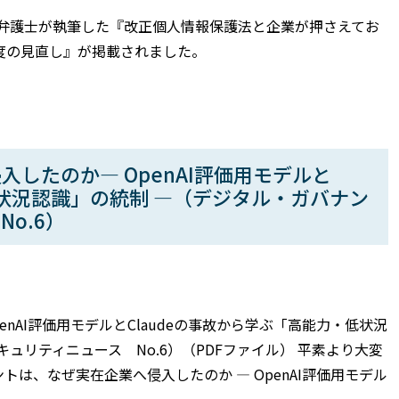
之弁護士が執筆した『改正個人情報保護法と企業が押さえてお
度の見直し』が掲載されました。
入したのか― OpenAI評価用モデルと
低状況認識」の統制 ―（デジタル・ガバナン
o.6）
enAI評価用モデルとClaudeの事故から学ぶ「高能力・低状況
ュリティニュース No.6）（PDFファイル） 平素より大変
トは、なぜ実在企業へ侵入したのか ― OpenAI評価用モデル