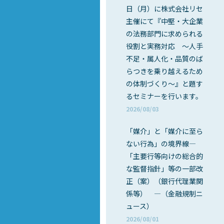
日（月）に株式会社リセ
主催にて『中堅・大企業
の法務部門に求められる
役割と実務対応 ～人手
不足・属人化・品質のば
らつきを乗り越えるため
の体制づくり～』と題す
るセミナーを行います。
2026/08/03
「媒介」と「媒介に至ら
ない行為」の境界線―
「主要行等向けの総合的
な監督指針」等の一部改
正（案）（銀行代理業関
係等） ―（金融規制ニ
ュース）
2026/08/01