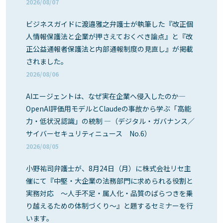
2026/08/07
ビジネスガイドに渡邉雅之弁護士が執筆した『改正個
人情報保護法と企業が押さえておくべき論点』と『改
正公益通報者保護法と内部通報制度の見直し』が掲載
されました。
2026/08/06
AIエージェントは、なぜ実在企業へ侵入したのか―
OpenAI評価用モデルとClaudeの事故から学ぶ「高能
力・低状況認識」の統制 ―（デジタル・ガバナンス／
サイバーセキュリティニュース No.6）
2026/08/05
小野祐司弁護士が、8月24日（月）に株式会社リセ主
催にて『中堅・大企業の法務部門に求められる役割と
実務対応 ～人手不足・属人化・品質のばらつきを乗
り越えるための体制づくり～』と題するセミナーを行
います。