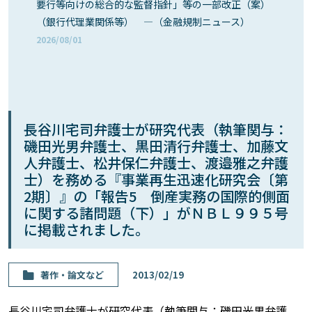
要行等向けの総合的な監督指針」等の一部改正（案）
（銀行代理業関係等） ―（金融規制ニュース）
2026/08/01
長谷川宅司弁護士が研究代表（執筆関与：
磯田光男弁護士、黒田清行弁護士、加藤文
人弁護士、松井保仁弁護士、渡邉雅之弁護
士）を務める『事業再生迅速化研究会〔第
2期〕』の「報告5 倒産実務の国際的側面
に関する諸問題（下）」がＮＢＬ９９５号
に掲載されました。
著作・論⽂など
2013/02/19
長谷川宅司弁護士が研究代表（執筆関与：磯田光男弁護