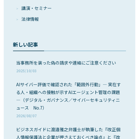
講演・セミナー
法律情報
新しい記事
当事務所を装った偽の請求や連絡にご注意ください
2025/10/03
AIサイバー評価で確認された「範囲外行動」― 実在す
る人・組織への接触が示すAIエージェント管理の課題
―（デジタル・ガバナンス／サイバーセキュリティニ
ュース No.7）
2026/08/07
ビジネスガイドに渡邉雅之弁護士が執筆した『改正個
人情報保護法と企業が押さえておくべき論点』と『改