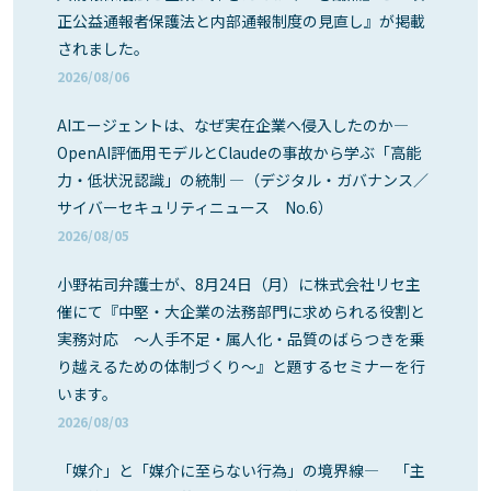
正公益通報者保護法と内部通報制度の見直し』が掲載
されました。
2026/08/06
AIエージェントは、なぜ実在企業へ侵入したのか―
OpenAI評価用モデルとClaudeの事故から学ぶ「高能
力・低状況認識」の統制 ―（デジタル・ガバナンス／
サイバーセキュリティニュース No.6）
2026/08/05
小野祐司弁護士が、8月24日（月）に株式会社リセ主
催にて『中堅・大企業の法務部門に求められる役割と
実務対応 ～人手不足・属人化・品質のばらつきを乗
り越えるための体制づくり～』と題するセミナーを行
います。
2026/08/03
「媒介」と「媒介に至らない行為」の境界線― 「主