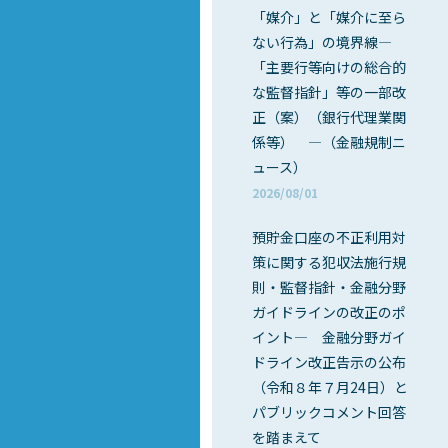
「媒介」と「媒介に至ら
ない行為」の境界線―
「主要行等向けの総合的
な監督指針」等の一部改
正（案）（銀行代理業関
係等） ―（金融規制ニ
ュース）
2026/08/01
預貯金口座の不正利用対
策に関する犯収法施行規
則・監督指針・金融分野
ガイドラインの改正のポ
イント― 金融分野ガイ
ドライン改正告示の公布
（令和８年７月24日）と
パブリックコメント回答
を踏まえて