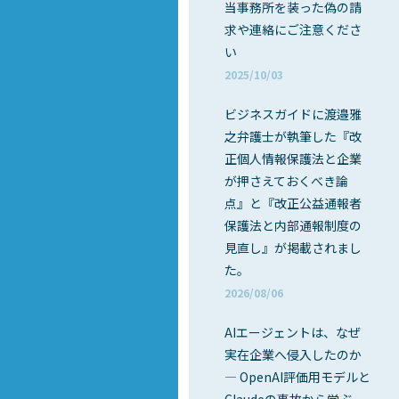
当事務所を装った偽の請
求や連絡にご注意くださ
い
2025/10/03
ビジネスガイドに渡邉雅
之弁護士が執筆した『改
正個人情報保護法と企業
が押さえておくべき論
点』と『改正公益通報者
保護法と内部通報制度の
見直し』が掲載されまし
た。
2026/08/06
AIエージェントは、なぜ
実在企業へ侵入したのか
― OpenAI評価用モデルと