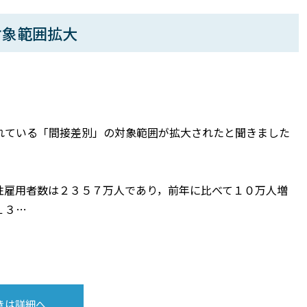
対象範囲拡大
れている「間接差別」の対象範囲が拡大されたと聞きました
性雇用者数は２３５７万人であり，前年に比べて１０万人増
１３…
きは詳細へ