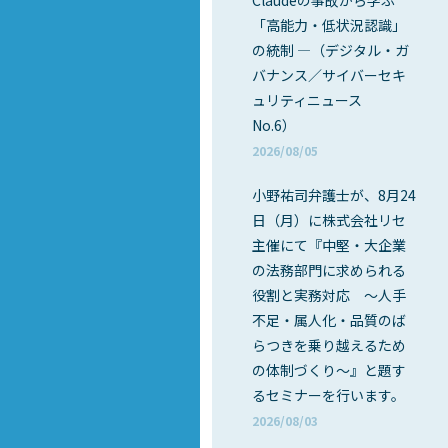
Claudeの事故から学ぶ
「高能力・低状況認識」
の統制 ―（デジタル・ガ
バナンス／サイバーセキ
ュリティニュース
No.6）
2026/08/05
小野祐司弁護士が、8月24
日（月）に株式会社リセ
主催にて『中堅・大企業
の法務部門に求められる
役割と実務対応 ～人手
不足・属人化・品質のば
らつきを乗り越えるため
の体制づくり～』と題す
るセミナーを行います。
2026/08/03