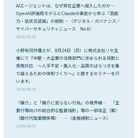
AIエージェントは、なぜ実在企業へ侵入したのか―
OpenAI評価用モデルとClaudeの事故から学ぶ「高能
力・低状況認識」の統制 ―（デジタル・ガバナンス／
サイバーセキュリティニュース No.6）
2026/08/05
小野祐司弁護士が、8月24日（月）に株式会社リセ主
催にて『中堅・大企業の法務部門に求められる役割と
実務対応 ～人手不足・属人化・品質のばらつきを乗
り越えるための体制づくり～』と題するセミナーを行
います。
2026/08/03
「媒介」と「媒介に至らない行為」の境界線― 「主
要行等向けの総合的な監督指針」等の一部改正（案）
（銀行代理業関係等） ―（金融規制ニュース）
2026/08/01