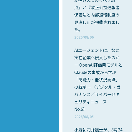
が押さえておくべき論
点』と『改正公益通報者
保護法と内部通報制度の
見直し』が掲載されまし
た。
2026/08/06
AIエージェントは、なぜ
実在企業へ侵入したのか
― OpenAI評価用モデルと
Claudeの事故から学ぶ
「高能力・低状況認識」
の統制 ―（デジタル・ガ
バナンス／サイバーセキ
ュリティニュース
No.6）
2026/08/05
小野祐司弁護士が、8月24