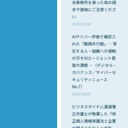
当事務所を装った偽の請
求や連絡にご注意くださ
い
2025/10/03
AIサイバー評価で確認さ
れた「範囲外行動」― 実
在する人・組織への接触
が示すAIエージェント管
理の課題 ―（デジタル・
ガバナンス／サイバーセ
キュリティニュース
No.7）
2026/08/07
ビジネスガイドに渡邉雅
之弁護士が執筆した『改
正個人情報保護法と企業