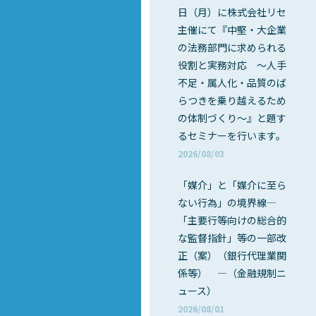
日（月）に株式会社リセ
主催にて『中堅・大企業
の法務部門に求められる
役割と実務対応 ～人手
不足・属人化・品質のば
らつきを乗り越えるため
の体制づくり～』と題す
るセミナーを行います。
2026/08/03
「媒介」と「媒介に至ら
ない行為」の境界線―
「主要行等向けの総合的
な監督指針」等の一部改
正（案）（銀行代理業関
係等） ―（金融規制ニ
ュース）
2026/08/01