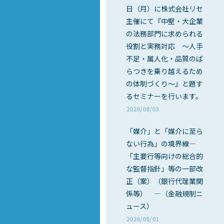
日（月）に株式会社リセ
主催にて『中堅・大企業
の法務部門に求められる
役割と実務対応 ～人手
不足・属人化・品質のば
らつきを乗り越えるため
の体制づくり～』と題す
るセミナーを行います。
2026/08/03
「媒介」と「媒介に至ら
ない行為」の境界線―
「主要行等向けの総合的
な監督指針」等の一部改
正（案）（銀行代理業関
係等） ―（金融規制ニ
ュース）
2026/08/01