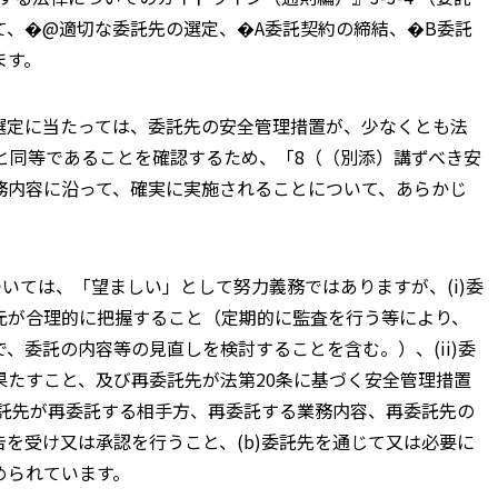
て、�@適切な委託先の選定、�A委託契約の締結、�B委託
ます。
選定に当たっては、委託先の安全管理措置が、少なくとも法
と同等であることを確認するため、「8（（別添）講ずべき安
務内容に沿って、確実に実施されることについて、あらかじ
いては、「望ましい」として努力義務ではありますが、(i)委
元が合理的に把握すること（定期的に監査を行う等により、
、委託の内容等の見直しを検討することを含む。）、(ii)委
たすこと、及び再委託先が法第20条に基づく安全管理措置
委託先が再委託する相手方、再委託する業務内容、再委託先の
を受け又は承認を行うこと、(b)委託先を通じて又は必要に
められています。