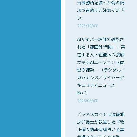
当事務所を装った偽の請
求や連絡にご注意くださ
い
2025/10/03
AIサイバー評価で確認さ
れた「範囲外行動」― 実
在する人・組織への接触
が示すAIエージェント管
理の課題 ―（デジタル・
ガバナンス／サイバーセ
キュリティニュース
No.7）
2026/08/07
ビジネスガイドに渡邉雅
之弁護士が執筆した『改
正個人情報保護法と企業