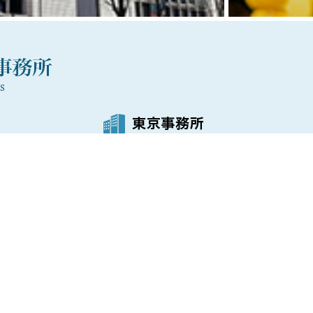
03-5288-1021
〒100-0006
号
東京都千代田区有楽町1丁目7番1号
有楽町電気ビルヂング北館9階
FAX
03-5288-1025