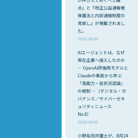
が押さえておくべき論
点』と『改正公益通報者
保護法と内部通報制度の
見直し』が掲載されまし
た。
2026/08/06
AIエージェントは、なぜ
実在企業へ侵入したのか
― OpenAI評価用モデルと
Claudeの事故から学ぶ
「高能力・低状況認識」
の統制 ―（デジタル・ガ
バナンス／サイバーセキ
ュリティニュース
No.6）
2026/08/05
小野祐司弁護士が、8月24