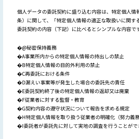
個人データの委託契約に盛り込む内容は、特定個人情
条）に関して、「特定個人情報の適正な取扱いに関する
委託契約の内容（下記）に比べるとシンプルな内容で
�@秘密保持義務
�A事業所内からの特定個人情報の持出しの禁止
�B特定個人情報の目的外利用の禁止
�C再委託における条件
�D漏えい事案等が発生した場合の委託先の責任
�E委託契約終了後の特定個人情報の返却又は廃棄
�F従業者に対する監督・教育
�G契約内容の遵守状況について報告を求める規定
�H特定個人情報を取り扱う従業者の明確化（努力義
�I委託者が委託先に対して実地の調査を行うことがで