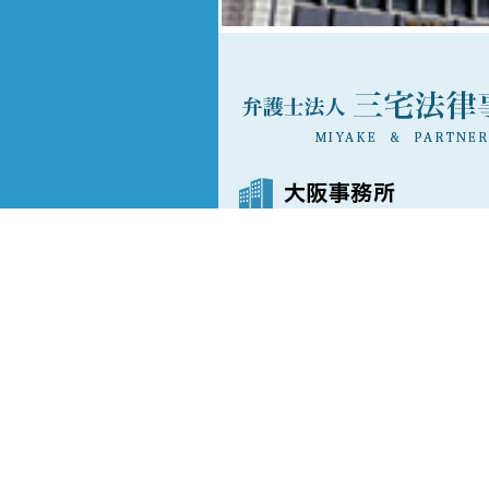
06-6202-7873
〒541-0042
大阪市中央区今橋3丁目3番13
ニッセイ淀屋橋イースト16階
FAX
06-6202-5089