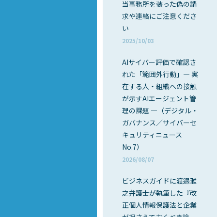
当事務所を装った偽の請
求や連絡にご注意くださ
い
2025/10/03
AIサイバー評価で確認さ
れた「範囲外行動」― 実
在する人・組織への接触
が示すAIエージェント管
理の課題 ―（デジタル・
ガバナンス／サイバーセ
キュリティニュース
No.7）
2026/08/07
ビジネスガイドに渡邉雅
之弁護士が執筆した『改
正個人情報保護法と企業