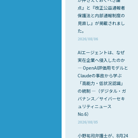
が押さえておくべき論
点』と『改正公益通報者
保護法と内部通報制度の
見直し』が掲載されまし
た。
2026/08/06
AIエージェントは、なぜ
実在企業へ侵入したのか
― OpenAI評価用モデルと
Claudeの事故から学ぶ
「高能力・低状況認識」
の統制 ―（デジタル・ガ
バナンス／サイバーセキ
ュリティニュース
No.6）
2026/08/05
小野祐司弁護士が、8月24