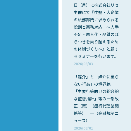
日（月）に株式会社リセ
主催にて『中堅・大企業
の法務部門に求められる
役割と実務対応 ～人手
不足・属人化・品質のば
らつきを乗り越えるため
の体制づくり～』と題す
るセミナーを行います。
2026/08/03
「媒介」と「媒介に至ら
ない行為」の境界線―
「主要行等向けの総合的
な監督指針」等の一部改
正（案）（銀行代理業関
係等） ―（金融規制ニ
ュース）
2026/08/01