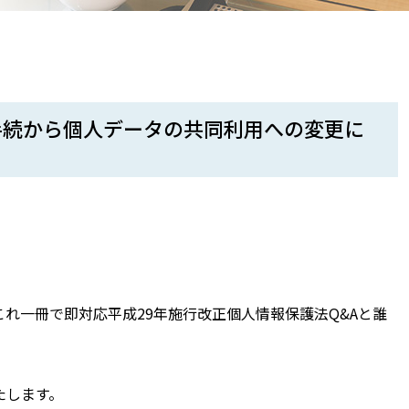
手続から個人データの共同利用への変更に
_これ一冊で即対応平成29年施行改正個人情報保護法Q&Aと誰
。
たします。