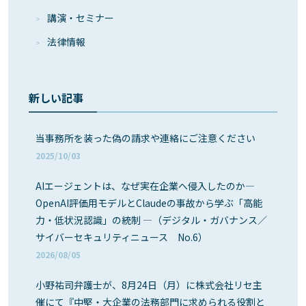
講演・セミナー
法律情報
新しい記事
当事務所を装った偽の請求や連絡にご注意ください
2025/10/03
AIエージェントは、なぜ実在企業へ侵入したのか―
OpenAI評価用モデルとClaudeの事故から学ぶ「高能
力・低状況認識」の統制 ―（デジタル・ガバナンス／
サイバーセキュリティニュース No.6）
2026/08/05
小野祐司弁護士が、8月24日（月）に株式会社リセ主
催にて『中堅・大企業の法務部門に求められる役割と