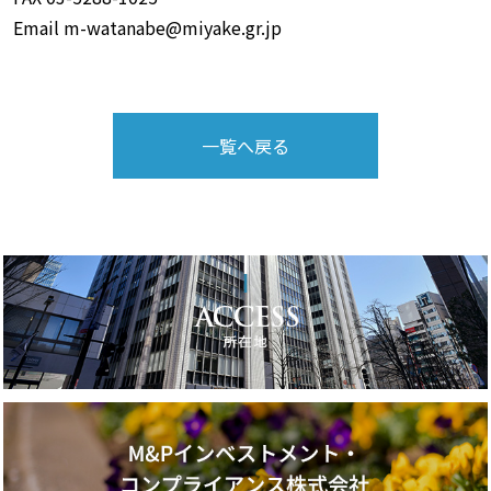
Email m-watanabe@miyake.gr.jp
一覧へ戻る