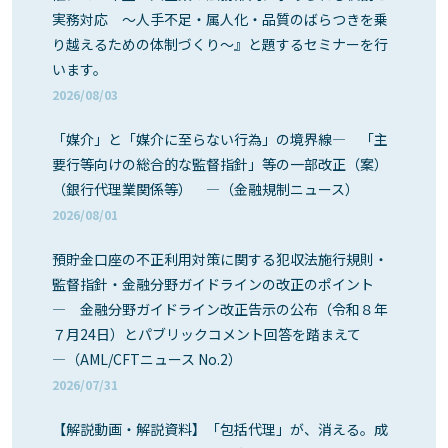
実務対応 ～人手不足・属人化・品質のばらつきを乗
り越えるための体制づくり～』と題するセミナーを行
います。
2026/08/03
「媒介」と「媒介に至らない行為」の境界線― 「主
要行等向けの総合的な監督指針」等の一部改正（案）
（銀行代理業関係等） ―（金融規制ニュース）
2026/08/01
預貯金口座の不正利用対策に関する犯収法施行規則・
監督指針・金融分野ガイドラインの改正のポイント
― 金融分野ガイドライン改正告示の公布（令和８年
７月24日）とパブリックコメント回答を踏まえて
―（AML/CFTニュース No.2）
2026/07/31
【解説動画・解説資料】「包括代理」が、消える。成