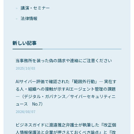
講演・セミナー
法律情報
新しい記事
当事務所を装った偽の請求や連絡にご注意ください
2025/10/03
AIサイバー評価で確認された「範囲外行動」― 実在す
る人・組織への接触が示すAIエージェント管理の課題
―（デジタル・ガバナンス／サイバーセキュリティニ
ュース No.7）
2026/08/07
ビジネスガイドに渡邉雅之弁護士が執筆した『改正個
人情報保護法と企業が押さえておくべき論点』と『改