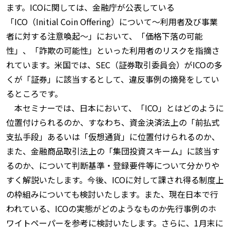
ます。ICOに関しては、金融庁が公表している
「ICO（Initial Coin Offering）について〜利用者及び事業
者に対する注意喚起〜」において、「価格下落の可能
性」、「詐欺の可能性」といった利用者のリスクを指摘さ
れています。米国では、SEC（証券取引委員会）がICOの多
くが「証券」に該当するとして、違反事例の摘発をしてい
るところです。
本セミナーでは、日本において、「ICO」とはどのように
位置付けられるのか、すなわち、資金決済法上の「前払式
支払手段」あるいは「仮想通貨」に位置付けられるのか、
また、金融商品取引法上の「集団投資スキーム」に該当す
るのか、について判断基準・登録要件等について分かりや
すく解説いたします。今後、ICOに対して課され得る制度上
の枠組みについても検討いたします。また、現在日本で行
われている、ICOの実態がどのようなものか先行事例のホ
ワイトペーパーを参考に検討いたします。さらに、1月末に