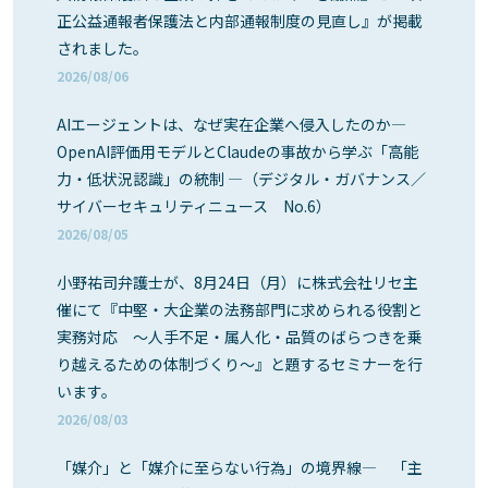
正公益通報者保護法と内部通報制度の見直し』が掲載
されました。
2026/08/06
AIエージェントは、なぜ実在企業へ侵入したのか―
OpenAI評価用モデルとClaudeの事故から学ぶ「高能
力・低状況認識」の統制 ―（デジタル・ガバナンス／
サイバーセキュリティニュース No.6）
2026/08/05
小野祐司弁護士が、8月24日（月）に株式会社リセ主
催にて『中堅・大企業の法務部門に求められる役割と
実務対応 ～人手不足・属人化・品質のばらつきを乗
り越えるための体制づくり～』と題するセミナーを行
います。
2026/08/03
「媒介」と「媒介に至らない行為」の境界線― 「主