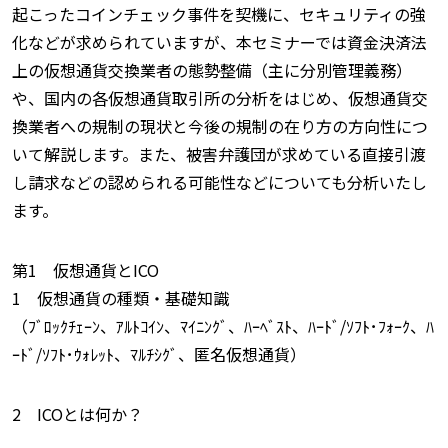
起こったコインチェック事件を契機に、セキュリティの強
化などが求められていますが、本セミナーでは資金決済法
上の仮想通貨交換業者の態勢整備（主に分別管理義務）
や、国内の各仮想通貨取引所の分析をはじめ、仮想通貨交
換業者への規制の現状と今後の規制の在り方の方向性につ
いて解説します。また、被害弁護団が求めている直接引渡
し請求などの認められる可能性などについても分析いたし
ます。
第1 仮想通貨とICO
1 仮想通貨の種類・基礎知識
（ﾌﾞﾛｯｸﾁｪｰﾝ、ｱﾙﾄｺｲﾝ、ﾏｲﾆﾝｸﾞ、ﾊｰﾍﾞｽﾄ、ﾊｰﾄﾞ/ｿﾌﾄ･ﾌｫｰｸ、ﾊ
ｰﾄﾞ/ｿﾌﾄ･ｳｫﾚｯﾄ、ﾏﾙﾁｼｸﾞ、匿名仮想通貨）
2 ICOとは何か？