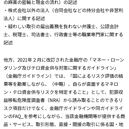
の麻薬の密輸と現金の流れ）の記述
・株式会社以外の法人（合同会社などの持分会社や非営利
法人）に関する記述
・疑わしい取引の届出義務を負わない弁護士、公認会計
士、税理士、司法書士、行政書士等の職業専門家に関する
記述
他方、2021年２月に改訂された金融庁の「マネー・ローン
ダリング及びテロ資金供与対策に関するガイドライン」
（金融庁ガイドライン）では、「国によるリスク評価の結
果等を勘案しながら、（中略）、自らが直面するマネロ
ン・テロ資金供与リスクを特定すること」として、犯罪収
益移転危険度調査書（NRA）から読み取ることのできるリ
スク項目だけでなく、金融庁ガイドラインや同ガイドライ
ンのFAQ_を参考にしながら、当該金融機関等が提供する商
品・サービス、取引形態、直接・間接の取引に係る国・地