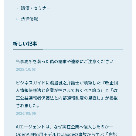
講演・セミナー
法律情報
新しい記事
当事務所を装った偽の請求や連絡にご注意ください
2025/10/03
ビジネスガイドに渡邉雅之弁護士が執筆した『改正個
人情報保護法と企業が押さえておくべき論点』と『改
正公益通報者保護法と内部通報制度の見直し』が掲載
されました。
2026/08/06
AIエージェントは、なぜ実在企業へ侵入したのか―
OpenAI評価用モデルとClaudeの事故から学ぶ「高能