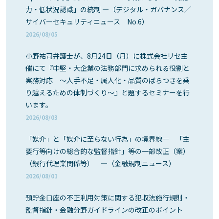
力・低状況認識」の統制 ―（デジタル・ガバナンス／
サイバーセキュリティニュース No.6）
2026/08/05
小野祐司弁護士が、8月24日（月）に株式会社リセ主
催にて『中堅・大企業の法務部門に求められる役割と
実務対応 ～人手不足・属人化・品質のばらつきを乗
り越えるための体制づくり～』と題するセミナーを行
います。
2026/08/03
「媒介」と「媒介に至らない行為」の境界線― 「主
要行等向けの総合的な監督指針」等の一部改正（案）
（銀行代理業関係等） ―（金融規制ニュース）
2026/08/01
預貯金口座の不正利用対策に関する犯収法施行規則・
監督指針・金融分野ガイドラインの改正のポイント