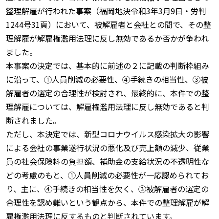
整理解雇が行われた事案（福岡地決令和3年3月9日・労判
1244号31頁）において、被解雇者と会社との間で、その整
理解雇が解雇権濫用法理に反し無効であるか否かが争われ
ました。
本事案の決定では、基本的に前述の２に記載の判断枠組み
に沿って、①人員削減の必要性、④手続きの相当性、③被
解雇者の選定の合理性が検討され、最終的に、本件での整
理解雇については、解雇権濫用法理に反し無効であると判
断されました。
ただし、本決定では、新型コロナウイルス感染拡大の影響
による会社の事業遂行状況の悪化及び売上額の減少、従業
員の社会保険料の負担額、補助金の支給状況の不透明性な
どの考慮のもと、①人員削減の必要性が一応認められてお
り、主に、④手続きの相当性を欠く、③被解雇者の選定の
合理性を認め難いという観点から、本件での整理解雇が解
雇権濫用法理に反するものと判断されています。