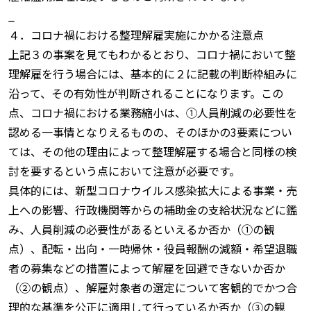
_
４．コロナ禍における整理解雇実施にかかる注意点
上記３の事案を見てもわかるとおり、コロナ禍において整
理解雇を行う場合には、基本的に２に記載の判断枠組みに
沿って、その有効性が判断されることになります。この
点、コロナ禍における業務縮小は、①人員削減の必要性を
認める一事情となりえるものの、そのほかの3要素につい
ては、その他の理由によって整理解雇する場合と同様の検
討を要するという点において注意が必要です。
具体的には、新型コロナウイルス感染拡大による事業・売
上への影響、行政機関等からの補助金の支給状況などに鑑
み、人員削減の必要性があるといえるか否か（①の観
点）、配転・出向・一時帰休・役員報酬の減額・希望退職
者の募集などの措置によって解雇を回避できないか否か
（②の観点）、解雇対象者の選定について客観的でかつ合
理的な基準を公正に適用して行っているか否か（③の観