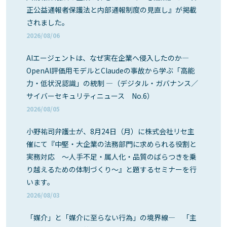
正公益通報者保護法と内部通報制度の見直し』が掲載
されました。
2026/08/06
AIエージェントは、なぜ実在企業へ侵入したのか―
OpenAI評価用モデルとClaudeの事故から学ぶ「高能
力・低状況認識」の統制 ―（デジタル・ガバナンス／
サイバーセキュリティニュース No.6）
2026/08/05
小野祐司弁護士が、8月24日（月）に株式会社リセ主
催にて『中堅・大企業の法務部門に求められる役割と
実務対応 ～人手不足・属人化・品質のばらつきを乗
り越えるための体制づくり～』と題するセミナーを行
います。
2026/08/03
「媒介」と「媒介に至らない行為」の境界線― 「主