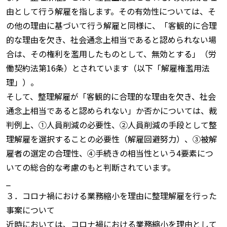
由として行う解雇を指します。その有効性については、そ
の他の理由に基づいて行う解雇と同様に、「客観的に合理
的な理由を欠き、社会通念上相当であると認められない場
合は、その権利を濫用したものとして、無効とする」（労
働契約法第16条）とされています（以下「解雇権濫用法
理」）。
そして、整理解雇が「客観的に合理的な理由を欠き、社会
通念上相当であると認められない」か否かについては、裁
判例上、①人員削減の必要性、②人員削減の手段として整
理解雇を選択することの必要性（解雇回避努力）、③被解
雇者の選定の合理性、④手続きの相当性という4要素につ
いての総合的な考慮のもと判断されています。
_
３．コロナ禍における業務縮小を理由に整理解雇を行った
事案について
近時においては、コロナ禍における業務縮小を理由として