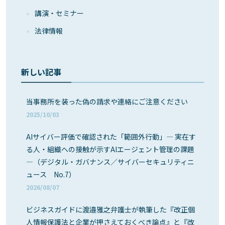
講演・セミナー
法律情報
新しい記事
当事務所を装った偽の請求や連絡にご注意ください
2025/10/03
AIサイバー評価で確認された「範囲外行動」― 実在す
る人・組織への接触が示すAIエージェント管理の課題
―（デジタル・ガバナンス／サイバーセキュリティニ
ュース No.7）
2026/08/07
ビジネスガイドに渡邉雅之弁護士が執筆した『改正個
人情報保護法と企業が押さえておくべき論点』と『改