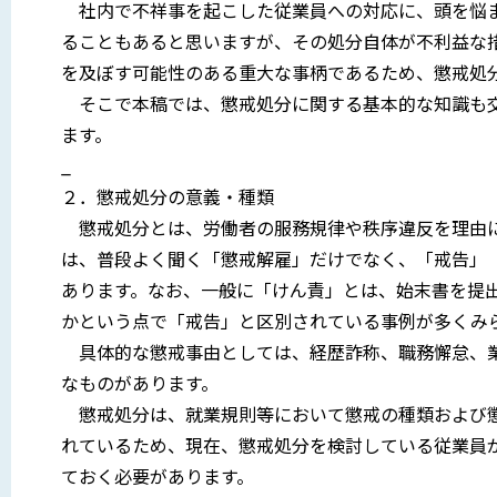
社内で不祥事を起こした従業員への対応に、頭を悩ま
ることもあると思いますが、その処分自体が不利益な
を及ぼす可能性のある重大な事柄であるため、懲戒処
そこで本稿では、懲戒処分に関する基本的な知識も交
ます。
_
２．懲戒処分の意義・種類
懲戒処分とは、労働者の服務規律や秩序違反を理由に
は、普段よく聞く「懲戒解雇」だけでなく、「戒告」
あります。なお、一般に「けん責」とは、始末書を提
かという点で「戒告」と区別されている事例が多くみ
具体的な懲戒事由としては、経歴詐称、職務懈怠、業
なものがあります。
懲戒処分は、就業規則等において懲戒の種類および懲
れているため、現在、懲戒処分を検討している従業員
ておく必要があります。