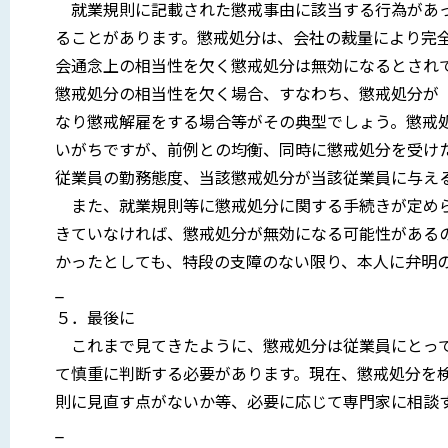
就業規則に記載された懲戒事由に該当する行為があっ
ることがあります。懲戒処分は、会社の裁量により完
会通念上の相当性を欠く懲戒処分は無効になるとされ
懲戒処分の相当性を欠く場合、すなわち、懲戒処分が
なり懲戒解雇をする場合等がその典型でしょう。懲戒
いがちですが、前例との均衡、同時に懲戒処分を受け
従業員の勤務態度、当該懲戒処分が当該従業員に与え
また、就業規則等に懲戒処分に関する手続きが定めら
きていなければ、懲戒処分が無効になる可能性がある
かったとしても、特段の支障のない限り、本人に弁明
_
５．最後に
これまで見てきたように、懲戒処分は従業員にとって
て慎重に判断する必要があります。現在、懲戒処分を
則に見直す点がないか等、必要に応じて専門家に相談
_