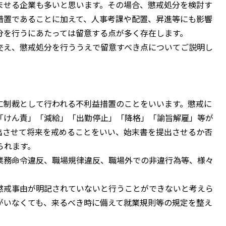
せる企業も多いと思います。その場合、懲戒処分を検討す
措置であることに加えて、人事考課や配置、昇進等にも影響
分を行うにあたっては留意する点が多く存在します。
え、懲戒処分を行ううえで留意すべき点についてご説明し
制裁として行われる不利益措置のことをいいます。懲戒に
「けん責」「減給」「出勤停止」「降格」「諭旨解雇」等が
出させて将来を戒めることをいい、始末書を提出させるか否
られます。
務命令違反、職場規律違反、職場外での非違行為等、様々
戒事由が明記されていないと行うことができないと考えら
がいなくても、来るべき時に備えて就業規則等の規定を整え