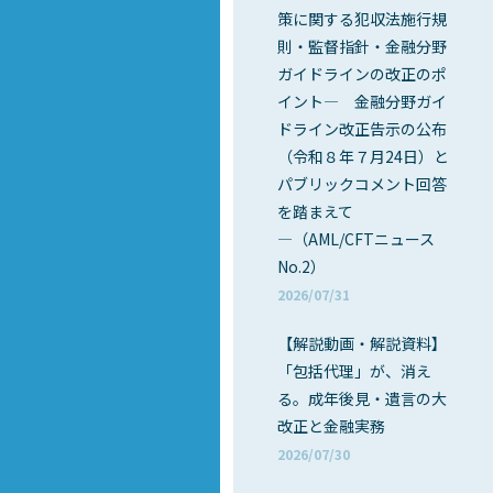
策に関する犯収法施行規
則・監督指針・金融分野
ガイドラインの改正のポ
イント― 金融分野ガイ
ドライン改正告示の公布
（令和８年７月24日）と
パブリックコメント回答
を踏まえて
―（AML/CFTニュース
No.2）
2026/07/31
【解説動画・解説資料】
「包括代理」が、消え
る。成年後見・遺言の大
改正と金融実務
2026/07/30