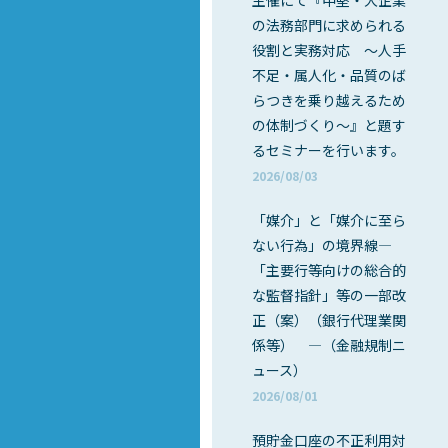
主催にて『中堅・大企業
の法務部門に求められる
役割と実務対応 ～人手
不足・属人化・品質のば
らつきを乗り越えるため
の体制づくり～』と題す
るセミナーを行います。
2026/08/03
「媒介」と「媒介に至ら
ない行為」の境界線―
「主要行等向けの総合的
な監督指針」等の一部改
正（案）（銀行代理業関
係等） ―（金融規制ニ
ュース）
2026/08/01
預貯金口座の不正利用対