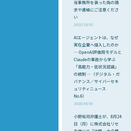
当事務所を装った偽の請
求や連絡にご注意くださ
い
2025/10/03
AIエージェントは、なぜ
実在企業へ侵入したのか
― OpenAI評価用モデルと
Claudeの事故から学ぶ
「高能力・低状況認識」
の統制 ―（デジタル・ガ
バナンス／サイバーセキ
ュリティニュース
No.6）
2026/08/05
小野祐司弁護士が、8月24
日（月）に株式会社リセ