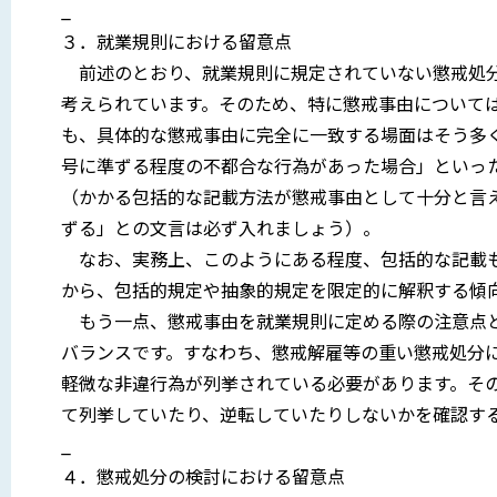
_
３．就業規則における留意点
前述のとおり、就業規則に規定されていない懲戒処分
考えられています。そのため、特に懲戒事由について
も、具体的な懲戒事由に完全に一致する場面はそう多
号に準ずる程度の不都合な行為があった場合」といっ
（かかる包括的な記載方法が懲戒事由として十分と言
ずる」との文言は必ず入れましょう）。
なお、実務上、このようにある程度、包括的な記載も
から、包括的規定や抽象的規定を限定的に解釈する傾
もう一点、懲戒事由を就業規則に定める際の注意点と
バランスです。すなわち、懲戒解雇等の重い懲戒処分
軽微な非違行為が列挙されている必要があります。そ
て列挙していたり、逆転していたりしないかを確認す
_
４．懲戒処分の検討における留意点