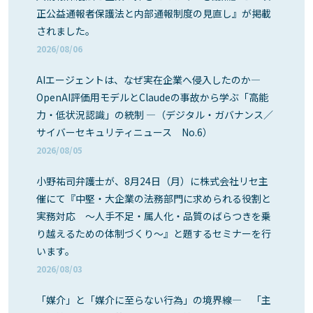
正公益通報者保護法と内部通報制度の見直し』が掲載
されました。
2026/08/06
AIエージェントは、なぜ実在企業へ侵入したのか―
OpenAI評価用モデルとClaudeの事故から学ぶ「高能
力・低状況認識」の統制 ―（デジタル・ガバナンス／
サイバーセキュリティニュース No.6）
2026/08/05
小野祐司弁護士が、8月24日（月）に株式会社リセ主
催にて『中堅・大企業の法務部門に求められる役割と
実務対応 ～人手不足・属人化・品質のばらつきを乗
り越えるための体制づくり～』と題するセミナーを行
います。
2026/08/03
「媒介」と「媒介に至らない行為」の境界線― 「主