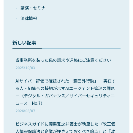
講演・セミナー
法律情報
新しい記事
当事務所を装った偽の請求や連絡にご注意ください
2025/10/03
AIサイバー評価で確認された「範囲外行動」― 実在す
る人・組織への接触が示すAIエージェント管理の課題
―（デジタル・ガバナンス／サイバーセキュリティニ
ュース No.7）
2026/08/07
ビジネスガイドに渡邉雅之弁護士が執筆した『改正個
人情報保護法と企業が押さえておくべき論点』と『改