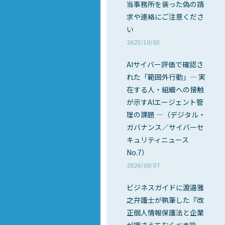
当事務所を装った偽の請
求や連絡にご注意くださ
い
2025/10/03
AIサイバー評価で確認さ
れた「範囲外行動」― 実
在する人・組織への接触
が示すAIエージェント管
理の課題 ―（デジタル・
ガバナンス／サイバーセ
キュリティニュース
No.7）
2026/08/07
ビジネスガイドに渡邉雅
之弁護士が執筆した『改
正個人情報保護法と企業