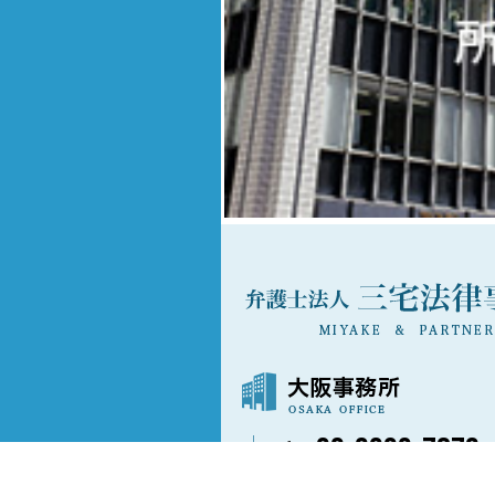
06-6202-7873
〒541-0042