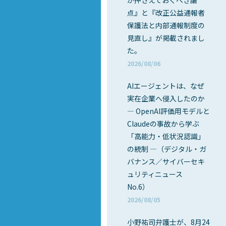
が押さえておくべき論
点』と『改正公益通報者
保護法と内部通報制度の
見直し』が掲載されまし
た。
2026/08/06
AIエージェントは、なぜ
実在企業へ侵入したのか
― OpenAI評価用モデルと
Claudeの事故から学ぶ
「高能力・低状況認識」
の統制 ―（デジタル・ガ
バナンス／サイバーセキ
ュリティニュース
No.6）
2026/08/05
小野祐司弁護士が、8月24