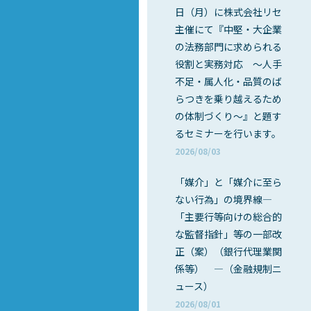
日（月）に株式会社リセ
主催にて『中堅・大企業
の法務部門に求められる
役割と実務対応 ～人手
不足・属人化・品質のば
らつきを乗り越えるため
の体制づくり～』と題す
るセミナーを行います。
2026/08/03
「媒介」と「媒介に至ら
ない行為」の境界線―
「主要行等向けの総合的
な監督指針」等の一部改
正（案）（銀行代理業関
係等） ―（金融規制ニ
ュース）
2026/08/01