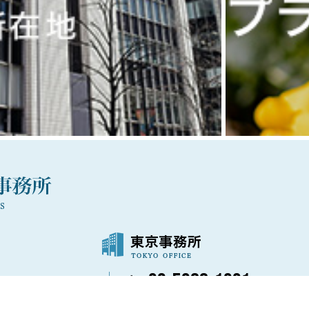
03-5288-1021
〒100-0006