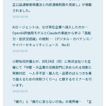
正公益通報者保護法と内部通報制度の見直し』が掲載
されました。
2026/08/06
AIエージェントは、なぜ実在企業へ侵入したのか―
OpenAI評価用モデルとClaudeの事故から学ぶ「高能
力・低状況認識」の統制 ―（デジタル・ガバナンス／
サイバーセキュリティニュース No.6）
2026/08/05
小野祐司弁護士が、8月24日（月）に株式会社リセ主
催にて『中堅・大企業の法務部門に求められる役割と
実務対応 ～人手不足・属人化・品質のばらつきを乗
り越えるための体制づくり～』と題するセミナーを行
います。
2026/08/03
「媒介」と「媒介に至らない行為」の境界線― 「主