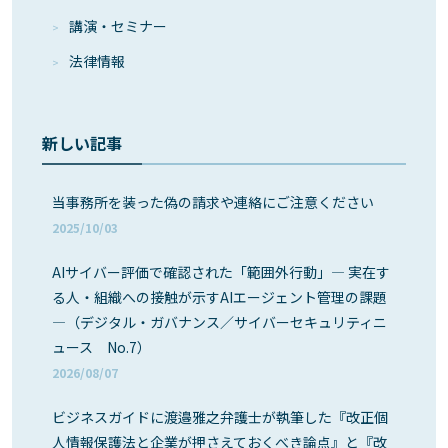
講演・セミナー
法律情報
新しい記事
当事務所を装った偽の請求や連絡にご注意ください
2025/10/03
AIサイバー評価で確認された「範囲外行動」― 実在す
る人・組織への接触が示すAIエージェント管理の課題
―（デジタル・ガバナンス／サイバーセキュリティニ
ュース No.7）
2026/08/07
ビジネスガイドに渡邉雅之弁護士が執筆した『改正個
人情報保護法と企業が押さえておくべき論点』と『改