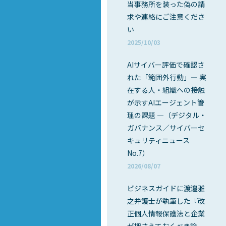
当事務所を装った偽の請
求や連絡にご注意くださ
い
2025/10/03
AIサイバー評価で確認さ
れた「範囲外行動」― 実
在する人・組織への接触
が示すAIエージェント管
理の課題 ―（デジタル・
ガバナンス／サイバーセ
キュリティニュース
No.7）
2026/08/07
ビジネスガイドに渡邉雅
之弁護士が執筆した『改
正個人情報保護法と企業