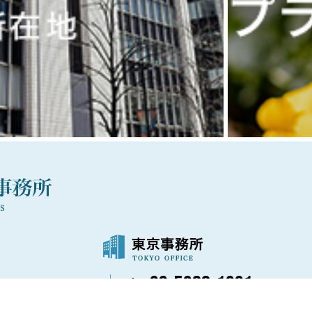
03-5288-1021
〒100-0006