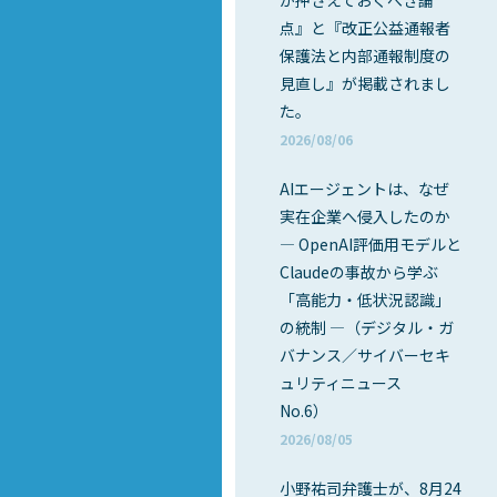
が押さえておくべき論
点』と『改正公益通報者
保護法と内部通報制度の
見直し』が掲載されまし
た。
2026/08/06
AIエージェントは、なぜ
実在企業へ侵入したのか
― OpenAI評価用モデルと
Claudeの事故から学ぶ
「高能力・低状況認識」
の統制 ―（デジタル・ガ
バナンス／サイバーセキ
ュリティニュース
No.6）
2026/08/05
小野祐司弁護士が、8月24