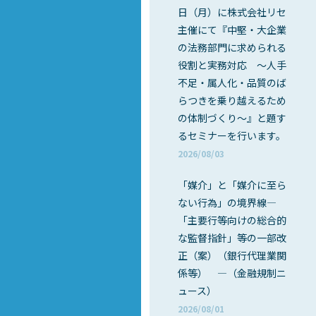
日（月）に株式会社リセ
主催にて『中堅・大企業
の法務部門に求められる
役割と実務対応 ～人手
不足・属人化・品質のば
らつきを乗り越えるため
の体制づくり～』と題す
るセミナーを行います。
2026/08/03
「媒介」と「媒介に至ら
ない行為」の境界線―
「主要行等向けの総合的
な監督指針」等の一部改
正（案）（銀行代理業関
係等） ―（金融規制ニ
ュース）
2026/08/01