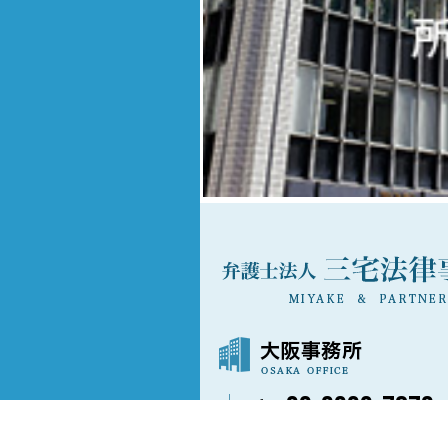
06-6202-7873
〒541-0042