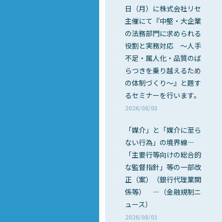
日（月）に株式会社リセ
主催にて『中堅・大企業
の法務部門に求められる
役割と実務対応 ～人手
不足・属人化・品質のば
らつきを乗り越えるため
の体制づくり～』と題す
るセミナーを行います。
2026/08/03
「媒介」と「媒介に至ら
ない行為」の境界線―
「主要行等向けの総合的
な監督指針」等の一部改
正（案）（銀行代理業関
係等） ―（金融規制ニ
ュース）
2026/08/01