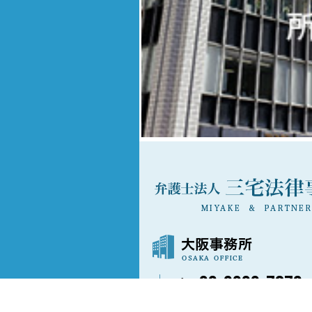
06-6202-7873
〒541-0042