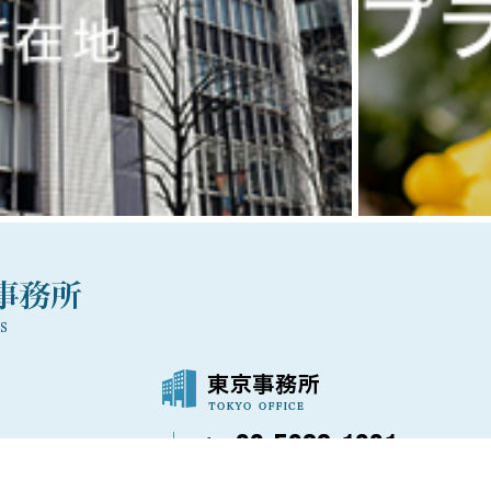
03-5288-1021
〒100-0006