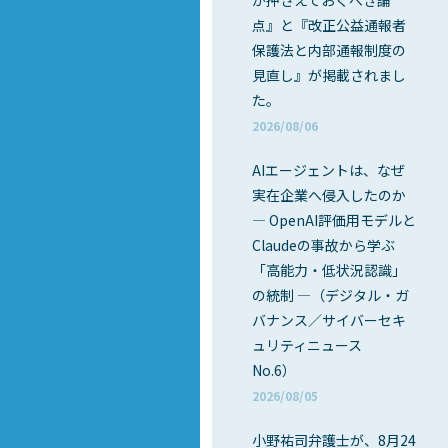
が押さえておくべき論
点』と『改正公益通報者
保護法と内部通報制度の
見直し』が掲載されまし
た。
2026/08/06
AIエージェントは、なぜ
実在企業へ侵入したのか
― OpenAI評価用モデルと
Claudeの事故から学ぶ
「高能力・低状況認識」
の統制 ―（デジタル・ガ
バナンス／サイバーセキ
ュリティニュース
No.6）
2026/08/05
小野祐司弁護士が、8月24