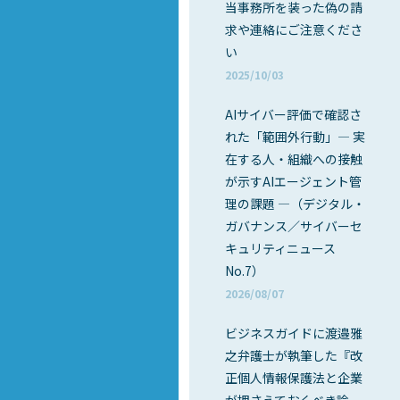
当事務所を装った偽の請
求や連絡にご注意くださ
い
2025/10/03
AIサイバー評価で確認さ
れた「範囲外行動」― 実
在する人・組織への接触
が示すAIエージェント管
理の課題 ―（デジタル・
ガバナンス／サイバーセ
キュリティニュース
No.7）
2026/08/07
ビジネスガイドに渡邉雅
之弁護士が執筆した『改
正個人情報保護法と企業