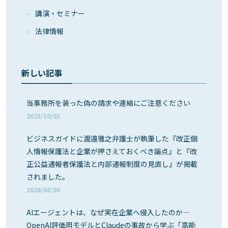
講演・セミナー
法律情報
新しい記事
当事務所を装った偽の請求や連絡にご注意ください
2025/10/03
ビジネスガイドに渡邉雅之弁護士が執筆した『改正個
人情報保護法と企業が押さえておくべき論点』と『改
正公益通報者保護法と内部通報制度の見直し』が掲載
されました。
2026/08/06
AIエージェントは、なぜ実在企業へ侵入したのか―
OpenAI評価用モデルとClaudeの事故から学ぶ「高能