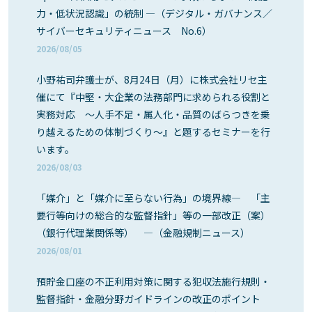
力・低状況認識」の統制 ―（デジタル・ガバナンス／
サイバーセキュリティニュース No.6）
2026/08/05
小野祐司弁護士が、8月24日（月）に株式会社リセ主
催にて『中堅・大企業の法務部門に求められる役割と
実務対応 ～人手不足・属人化・品質のばらつきを乗
り越えるための体制づくり～』と題するセミナーを行
います。
2026/08/03
「媒介」と「媒介に至らない行為」の境界線― 「主
要行等向けの総合的な監督指針」等の一部改正（案）
（銀行代理業関係等） ―（金融規制ニュース）
2026/08/01
預貯金口座の不正利用対策に関する犯収法施行規則・
監督指針・金融分野ガイドラインの改正のポイント