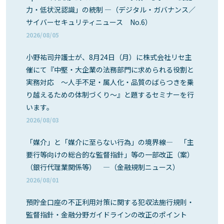
力・低状況認識」の統制 ―（デジタル・ガバナンス／
サイバーセキュリティニュース No.6）
2026/08/05
小野祐司弁護士が、8月24日（月）に株式会社リセ主
催にて『中堅・大企業の法務部門に求められる役割と
実務対応 ～人手不足・属人化・品質のばらつきを乗
り越えるための体制づくり～』と題するセミナーを行
います。
2026/08/03
「媒介」と「媒介に至らない行為」の境界線― 「主
要行等向けの総合的な監督指針」等の一部改正（案）
（銀行代理業関係等） ―（金融規制ニュース）
2026/08/01
預貯金口座の不正利用対策に関する犯収法施行規則・
監督指針・金融分野ガイドラインの改正のポイント