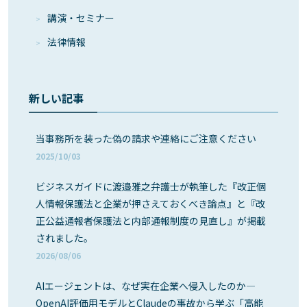
講演・セミナー
法律情報
新しい記事
当事務所を装った偽の請求や連絡にご注意ください
2025/10/03
ビジネスガイドに渡邉雅之弁護士が執筆した『改正個
人情報保護法と企業が押さえておくべき論点』と『改
正公益通報者保護法と内部通報制度の見直し』が掲載
されました。
2026/08/06
AIエージェントは、なぜ実在企業へ侵入したのか―
OpenAI評価用モデルとClaudeの事故から学ぶ「高能