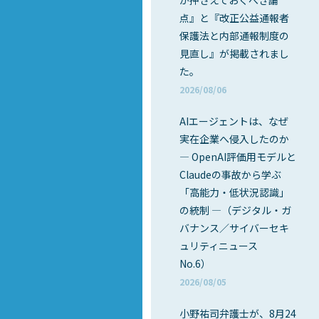
が押さえておくべき論
点』と『改正公益通報者
保護法と内部通報制度の
見直し』が掲載されまし
た。
2026/08/06
AIエージェントは、なぜ
実在企業へ侵入したのか
― OpenAI評価用モデルと
Claudeの事故から学ぶ
「高能力・低状況認識」
の統制 ―（デジタル・ガ
バナンス／サイバーセキ
ュリティニュース
No.6）
2026/08/05
小野祐司弁護士が、8月24