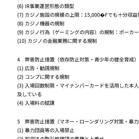
(6) IR事業運営形態の類型
(7) カジノ施設の規模の上限：15,000�Fでも十分
(8) カジノ機器の規制
(9) カジノ行為（ゲーミングの内容）の規制：ポーカ
(10) カジノの金融業務に関する規制
4 弊害防止措置（依存防止対策・青少年の健全育成
(1) 広告・勧誘規制
(2) コンプに関する規制
(3) 入場回数制限・マイナンバーカードを活用した本
及している
(4) 入場料の賦課
5 弊害防止措置（マネー・ローンダリング対策・暴
(1) 暴力団員等の入場禁止
(2) 犯収法の取引時確認の義務と上乗せ