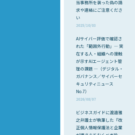
当事務所を装った偽の請
求や連絡にご注意くださ
い
2025/10/03
AIサイバー評価で確認さ
れた「範囲外行動」― 実
在する人・組織への接触
が示すAIエージェント管
理の課題 ―（デジタル・
ガバナンス／サイバーセ
キュリティニュース
No.7）
2026/08/07
ビジネスガイドに渡邉雅
之弁護士が執筆した『改
正個人情報保護法と企業