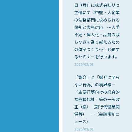
日（月）に株式会社リセ
主催にて『中堅・大企業
の法務部門に求められる
役割と実務対応 ～人手
不足・属人化・品質のば
らつきを乗り越えるため
の体制づくり～』と題す
るセミナーを行います。
2026/08/03
「媒介」と「媒介に至ら
ない行為」の境界線―
「主要行等向けの総合的
な監督指針」等の一部改
正（案）（銀行代理業関
係等） ―（金融規制ニ
ュース）
2026/08/01