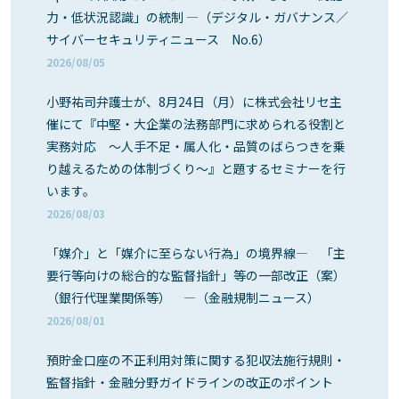
力・低状況認識」の統制 ―（デジタル・ガバナンス／
サイバーセキュリティニュース No.6）
2026/08/05
小野祐司弁護士が、8月24日（月）に株式会社リセ主
催にて『中堅・大企業の法務部門に求められる役割と
実務対応 ～人手不足・属人化・品質のばらつきを乗
り越えるための体制づくり～』と題するセミナーを行
います。
2026/08/03
「媒介」と「媒介に至らない行為」の境界線― 「主
要行等向けの総合的な監督指針」等の一部改正（案）
（銀行代理業関係等） ―（金融規制ニュース）
2026/08/01
預貯金口座の不正利用対策に関する犯収法施行規則・
監督指針・金融分野ガイドラインの改正のポイント