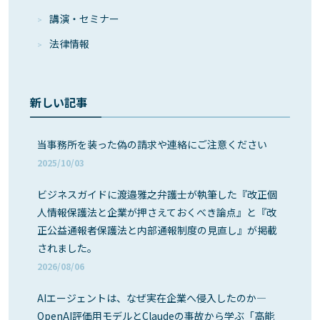
講演・セミナー
法律情報
新しい記事
当事務所を装った偽の請求や連絡にご注意ください
2025/10/03
ビジネスガイドに渡邉雅之弁護士が執筆した『改正個
人情報保護法と企業が押さえておくべき論点』と『改
正公益通報者保護法と内部通報制度の見直し』が掲載
されました。
2026/08/06
AIエージェントは、なぜ実在企業へ侵入したのか―
OpenAI評価用モデルとClaudeの事故から学ぶ「高能