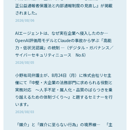
正公益通報者保護法と内部通報制度の見直し』が掲載
されました。
2026/08/06
AIエージェントは、なぜ実在企業へ侵入したのか―
OpenAI評価用モデルとClaudeの事故から学ぶ「高能
力・低状況認識」の統制 ―（デジタル・ガバナンス／
サイバーセキュリティニュース No.6）
2026/08/05
小野祐司弁護士が、8月24日（月）に株式会社リセ主
催にて『中堅・大企業の法務部門に求められる役割と
実務対応 ～人手不足・属人化・品質のばらつきを乗
り越えるための体制づくり～』と題するセミナーを行
います。
2026/08/03
「媒介」と「媒介に至らない行為」の境界線― 「主