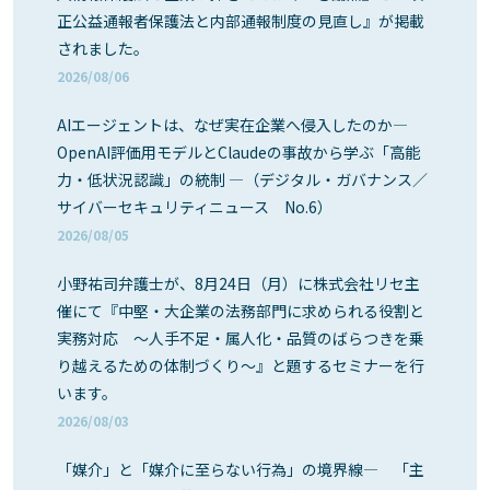
正公益通報者保護法と内部通報制度の見直し』が掲載
されました。
2026/08/06
AIエージェントは、なぜ実在企業へ侵入したのか―
OpenAI評価用モデルとClaudeの事故から学ぶ「高能
力・低状況認識」の統制 ―（デジタル・ガバナンス／
サイバーセキュリティニュース No.6）
2026/08/05
小野祐司弁護士が、8月24日（月）に株式会社リセ主
催にて『中堅・大企業の法務部門に求められる役割と
実務対応 ～人手不足・属人化・品質のばらつきを乗
り越えるための体制づくり～』と題するセミナーを行
います。
2026/08/03
「媒介」と「媒介に至らない行為」の境界線― 「主