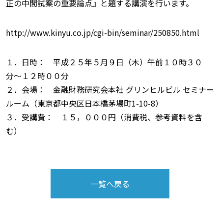
正の中間試案の重要論点』と題する講演を行います。
http://www.kinyu.co.jp/cgi-bin/seminar/250850.html
１．日時： 平成２５年５月９日（木）午前１０時３０
分〜１２時００分
２．会場： 金融財務研究会本社 グリンヒルビル セミナー
ルーム（東京都中央区日本橋茅場町1-10-8）
３．受講費： １５，０００円（消費税、参考資料を含
む）
一覧へ戻る