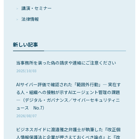
講演・セミナー
法律情報
新しい記事
当事務所を装った偽の請求や連絡にご注意ください
2025/10/03
AIサイバー評価で確認された「範囲外行動」― 実在す
る人・組織への接触が示すAIエージェント管理の課題
―（デジタル・ガバナンス／サイバーセキュリティニ
ュース No.7）
2026/08/07
ビジネスガイドに渡邉雅之弁護士が執筆した『改正個
人情報保護法と企業が押さえておくべき論点』と『改