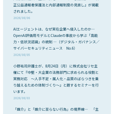
正公益通報者保護法と内部通報制度の見直し』が掲載
されました。
2026/08/06
AIエージェントは、なぜ実在企業へ侵入したのか―
OpenAI評価用モデルとClaudeの事故から学ぶ「高能
力・低状況認識」の統制 ―（デジタル・ガバナンス／
サイバーセキュリティニュース No.6）
2026/08/05
小野祐司弁護士が、8月24日（月）に株式会社リセ主
催にて『中堅・大企業の法務部門に求められる役割と
実務対応 ～人手不足・属人化・品質のばらつきを乗
り越えるための体制づくり～』と題するセミナーを行
います。
2026/08/03
「媒介」と「媒介に至らない行為」の境界線― 「主