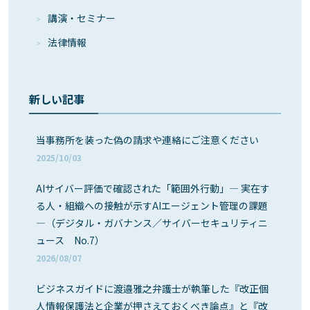
講演・セミナー
法律情報
新しい記事
当事務所を装った偽の請求や連絡にご注意ください
2025/10/03
AIサイバー評価で確認された「範囲外行動」― 実在す
る人・組織への接触が示すAIエージェント管理の課題
―（デジタル・ガバナンス／サイバーセキュリティニ
ュース No.7）
2026/08/07
ビジネスガイドに渡邉雅之弁護士が執筆した『改正個
人情報保護法と企業が押さえておくべき論点』と『改