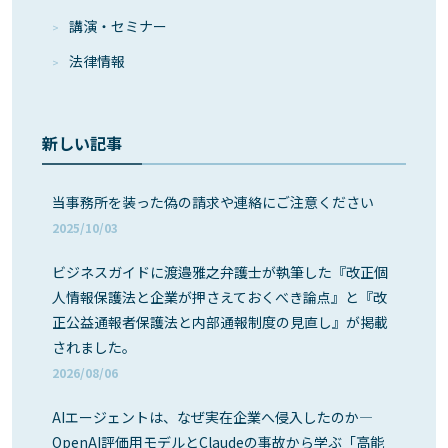
講演・セミナー
法律情報
新しい記事
当事務所を装った偽の請求や連絡にご注意ください
2025/10/03
ビジネスガイドに渡邉雅之弁護士が執筆した『改正個
人情報保護法と企業が押さえておくべき論点』と『改
正公益通報者保護法と内部通報制度の見直し』が掲載
されました。
2026/08/06
AIエージェントは、なぜ実在企業へ侵入したのか―
OpenAI評価用モデルとClaudeの事故から学ぶ「高能