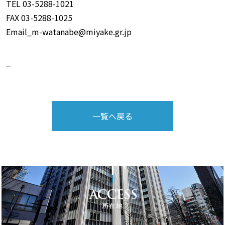
TEL 03-5288-1021
FAX 03-5288-1025
Email_m-watanabe@miyake.gr.jp
_
一覧へ戻る