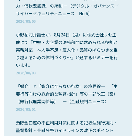
力・低状況認識」の統制 ―（デジタル・ガバナンス／
サイバーセキュリティニュース No.6）
2026/08/05
小野祐司弁護士が、8月24日（月）に株式会社リセ主
催にて『中堅・大企業の法務部門に求められる役割と
実務対応 ～人手不足・属人化・品質のばらつきを乗
り越えるための体制づくり～』と題するセミナーを行
います。
2026/08/03
「媒介」と「媒介に至らない行為」の境界線― 「主
要行等向けの総合的な監督指針」等の一部改正（案）
（銀行代理業関係等） ―（金融規制ニュース）
2026/08/01
預貯金口座の不正利用対策に関する犯収法施行規則・
監督指針・金融分野ガイドラインの改正のポイント