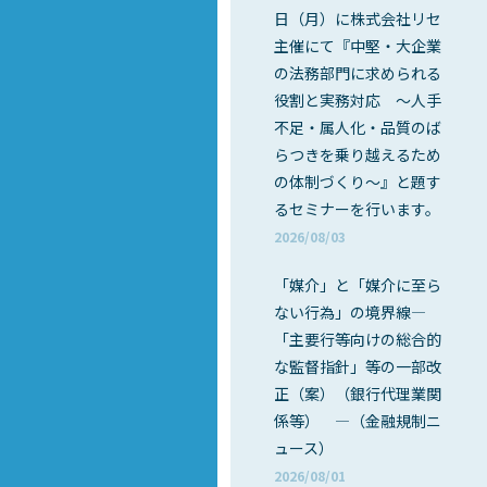
日（月）に株式会社リセ
主催にて『中堅・大企業
の法務部門に求められる
役割と実務対応 ～人手
不足・属人化・品質のば
らつきを乗り越えるため
の体制づくり～』と題す
るセミナーを行います。
2026/08/03
「媒介」と「媒介に至ら
ない行為」の境界線―
「主要行等向けの総合的
な監督指針」等の一部改
正（案）（銀行代理業関
係等） ―（金融規制ニ
ュース）
2026/08/01