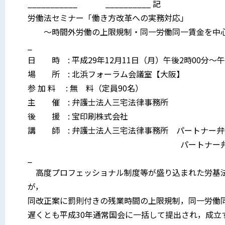
___________ __________ 記
労働法セミナー「働き方改革への実務対応」
〜時間外労働の上限規制・同一労働同一賃金を中
_
日 時 : 平成29年12月11日（月）午後2時00分〜午
場 所 : 北浜フォーラム会議室【大阪】
参 加 料 : 無 料（定員90名）
主 催 : 弁護士法人三宅法律事務所
後 援 : 宝印刷株式会社
講 師 : 弁護士法人三宅法律事務所 パートナー弁護
パートナー弁護士 猿 
_
高度プロフェッショナル制度等が盛り込まれた労基法
が，
同改正案に罰則付きの残業時間の上限規制，同一労働
遅くとも平成30年通常国会に一括して提出され，成立