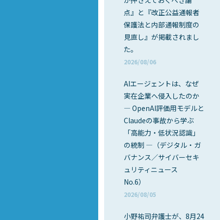
が押さえておくべき論
点』と『改正公益通報者
保護法と内部通報制度の
見直し』が掲載されまし
た。
2026/08/06
AIエージェントは、なぜ
実在企業へ侵入したのか
― OpenAI評価用モデルと
Claudeの事故から学ぶ
「高能力・低状況認識」
の統制 ―（デジタル・ガ
バナンス／サイバーセキ
ュリティニュース
No.6）
2026/08/05
小野祐司弁護士が、8月24