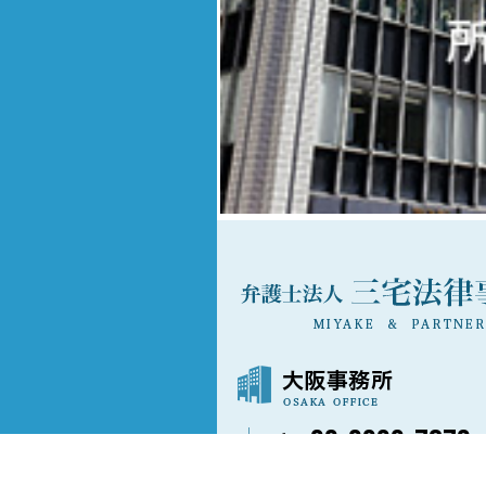
06-6202-7873
〒541-0042