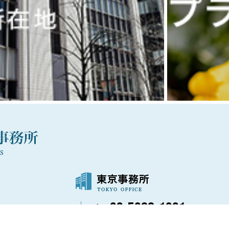
03-5288-1021
〒100-0006