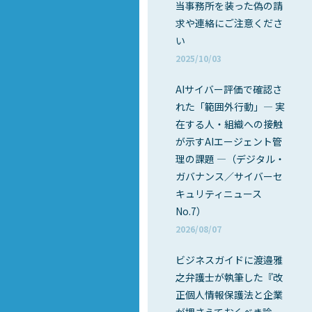
当事務所を装った偽の請
求や連絡にご注意くださ
い
2025/10/03
AIサイバー評価で確認さ
れた「範囲外行動」― 実
在する人・組織への接触
が示すAIエージェント管
理の課題 ―（デジタル・
ガバナンス／サイバーセ
キュリティニュース
No.7）
2026/08/07
ビジネスガイドに渡邉雅
之弁護士が執筆した『改
正個人情報保護法と企業