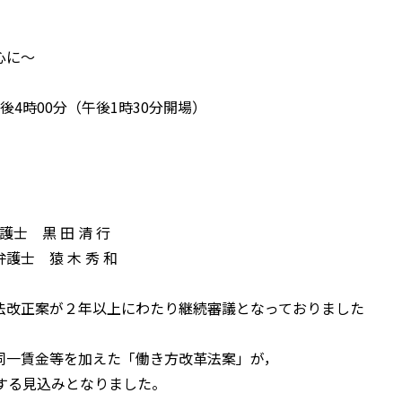
心に〜
後4時00分（午後1時30分開場）
士 黒 田 清 行
木 秀 和
改正案が２年以上にわたり継続審議となっておりました
同一賃金等を加えた「働き方改革法案」が，
する見込みとなりました。