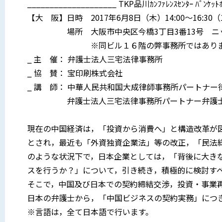
____________________ TKP品川ｶﾝﾌｧﾚﾝｽｾﾝﾀｰ ﾊﾞﾝｹｯ
【大 阪】日時 2017年6月8日（木）14:00〜16:30（
場所 大阪市中央区今橋3丁目3番13号 ニッセ
※同ビル１６階の弊事務所ではありませ
_ 主 催： 弁護士法人三宅法律事務所
_ 協 賛： 宝印刷株式会社
_ 講 師： 中華人民共和国大成律師事務所パートナ
弁護士法人三宅法律事務所パートナー弁護士
現在の中国経済は，「投資から消費へ」と構造改革が
とされ，最近も「外資独資企業法」等の改正，「民法
のような状況下で，日本企業としては，「背後に大き
スを行うか？」について，引き続き，積極的に検討す
そこで，中国及び日本での契約締結交渉，投資・事業
日本の弁護士から，「中国ビジネスの契約実務」につ
※言語は，全て日本語で行います。