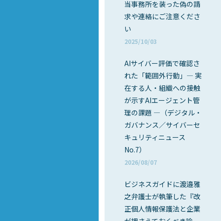
当事務所を装った偽の請
求や連絡にご注意くださ
い
2025/10/03
AIサイバー評価で確認さ
れた「範囲外行動」― 実
在する人・組織への接触
が示すAIエージェント管
理の課題 ―（デジタル・
ガバナンス／サイバーセ
キュリティニュース
No.7）
2026/08/07
ビジネスガイドに渡邉雅
之弁護士が執筆した『改
正個人情報保護法と企業