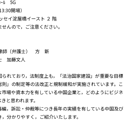
ﾄﾎｰﾙ 5G
13:30開場）
イ淀屋橋イースト ２ 階
んので，ご注意ください。
ー律師（弁護士） 方 新
 加藤文人
図られており，法制度上も，「法治国家建設」が重要な目標
総則」の制定等の法改正と規制緩和が実施されています。こ
な市場や資本力を有している中国企業と，どのようにビジネ
べきと思われます。
再編，訴訟・仲裁等につき長年の実績を有している中国及び
き，分かりやすく，ご紹介いたします。