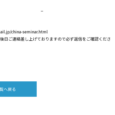
近の法改正 _
.jp/china-seminar.html
にて，後日ご連絡差し上げておりますので必ず返信をご確認くださ
覧へ戻る