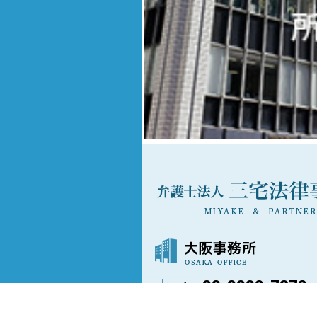
06-6202-7873
〒541-0042