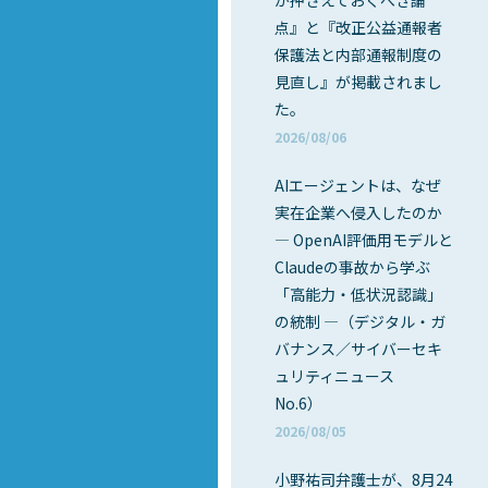
が押さえておくべき論
点』と『改正公益通報者
保護法と内部通報制度の
見直し』が掲載されまし
た。
2026/08/06
AIエージェントは、なぜ
実在企業へ侵入したのか
― OpenAI評価用モデルと
Claudeの事故から学ぶ
「高能力・低状況認識」
の統制 ―（デジタル・ガ
バナンス／サイバーセキ
ュリティニュース
No.6）
2026/08/05
小野祐司弁護士が、8月24