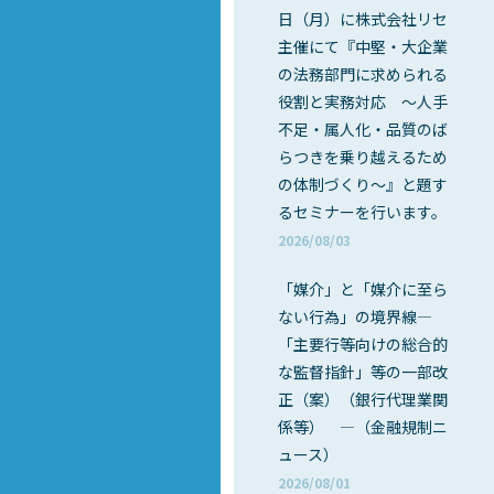
日（月）に株式会社リセ
主催にて『中堅・大企業
の法務部門に求められる
役割と実務対応 ～人手
不足・属人化・品質のば
らつきを乗り越えるため
の体制づくり～』と題す
るセミナーを行います。
2026/08/03
「媒介」と「媒介に至ら
ない行為」の境界線―
「主要行等向けの総合的
な監督指針」等の一部改
正（案）（銀行代理業関
係等） ―（金融規制ニ
ュース）
2026/08/01