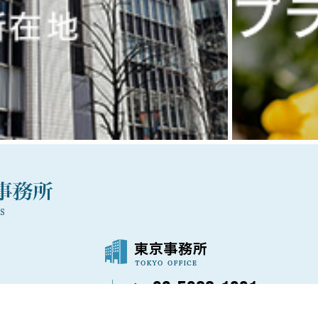
03-5288-1021
〒100-0006