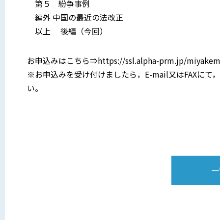
第５ 紛争事例
編外 中国の最
以上 後編（今回）
お申込みはこちら⇒https://ssl.alpha-prm.jp/miyakemail
※お申込みを受け付けましたら，E-mail又はFAX
い。
一