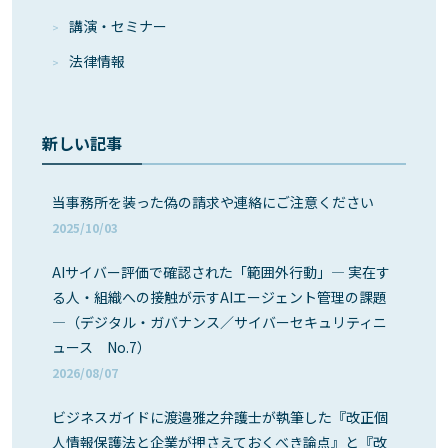
講演・セミナー
法律情報
新しい記事
当事務所を装った偽の請求や連絡にご注意ください
2025/10/03
AIサイバー評価で確認された「範囲外行動」― 実在す
る人・組織への接触が示すAIエージェント管理の課題
―（デジタル・ガバナンス／サイバーセキュリティニ
ュース No.7）
2026/08/07
ビジネスガイドに渡邉雅之弁護士が執筆した『改正個
人情報保護法と企業が押さえておくべき論点』と『改