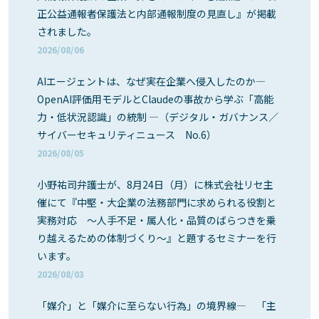
正公益通報者保護法と内部通報制度の見直し』が掲載
されました。
2026/08/06
AIエージェントは、なぜ実在企業へ侵入したのか―
OpenAI評価用モデルとClaudeの事故から学ぶ「高能
力・低状況認識」の統制 ―（デジタル・ガバナンス／
サイバーセキュリティニュース No.6）
2026/08/05
小野祐司弁護士が、8月24日（月）に株式会社リセ主
催にて『中堅・大企業の法務部門に求められる役割と
実務対応 ～人手不足・属人化・品質のばらつきを乗
り越えるための体制づくり～』と題するセミナーを行
います。
2026/08/03
「媒介」と「媒介に至らない行為」の境界線― 「主