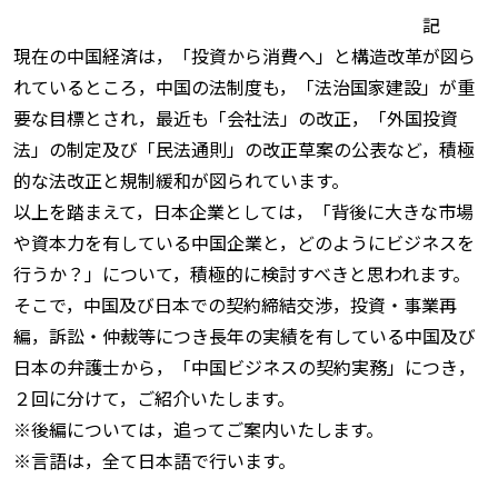
記
現在の中国経済は，「投資から消費へ」と構造改革が図ら
れているところ，中国の法制度も，「法治国家建設」が重
要な目標とされ，最近も「会社法」の改正，「外国投資
法」の制定及び「民法通則」の改正草案の公表など，積極
的な法改正と規制緩和が図られています。
以上を踏まえて，日本企業としては，「背後に大きな市場
や資本力を有している中国企業と，どのようにビジネスを
行うか？」について，積極的に検討すべきと思われます。
そこで，中国及び日本での契約締結交渉，投資・事業再
編，訴訟・仲裁等につき長年の実績を有している中国及び
日本の弁護士から，「中国ビジネスの契約実務」につき，
２回に分けて，ご紹介いたします。
※後編については，追ってご案内いたします。
※言語は，全て日本語で行います。