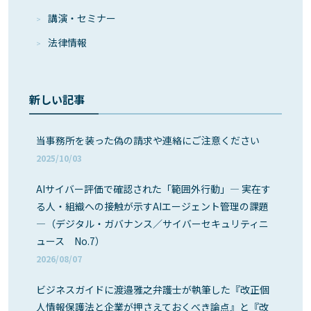
講演・セミナー
法律情報
新しい記事
当事務所を装った偽の請求や連絡にご注意ください
2025/10/03
AIサイバー評価で確認された「範囲外行動」― 実在す
る人・組織への接触が示すAIエージェント管理の課題
―（デジタル・ガバナンス／サイバーセキュリティニ
ュース No.7）
2026/08/07
ビジネスガイドに渡邉雅之弁護士が執筆した『改正個
人情報保護法と企業が押さえておくべき論点』と『改