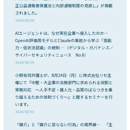
正公益通報者保護法と内部通報制度の見直し』が掲載
されました。
2026/08/06
AIエージェントは、なぜ実在企業へ侵入したのか―
OpenAI評価用モデルとClaudeの事故から学ぶ「高能
力・低状況認識」の統制 ―（デジタル・ガバナンス／
サイバーセキュリティニュース No.6）
2026/08/05
小野祐司弁護士が、8月24日（月）に株式会社リセ主
催にて『中堅・大企業の法務部門に求められる役割と
実務対応 ～人手不足・属人化・品質のばらつきを乗
り越えるための体制づくり～』と題するセミナーを行
います。
2026/08/03
「媒介」と「媒介に至らない行為」の境界線― 「主