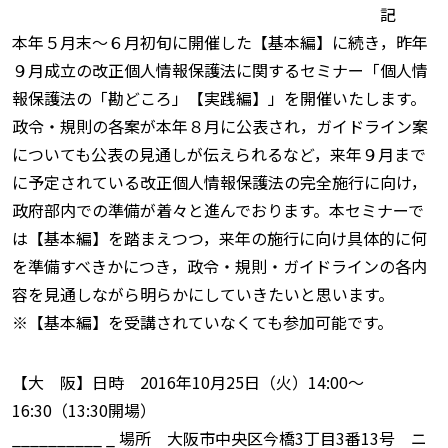
記
本年５月末〜６月初旬に開催した【基本編】に続き，昨年
９月成立の改正個人情報保護法に関するセミナー「個人情
報保護法の「勘どころ」【実践編】」を開催いたします。
政令・規則の各案が本年８月に公表され，ガイドライン案
についても公表の見通しが伝えられるなど，来年９月まで
に予定されている改正個人情報保護法の完全施行に向け，
政府部内での準備が着々と進んでおります。本セミナーで
は【基本編】を踏まえつつ，来年の施行に向け具体的に何
を準備すべきかにつき，政令・規則・ガイドラインの各内
容を見通しながら明らかにしていきたいと思います。
※【基本編】を受講されていなくても参加可能です。
【大 阪】日時 2016年10月25日（火）14:00〜
16:30（13:30開場）
__________ _ 場所 大阪市中央区今橋3丁目3番13号 ニ