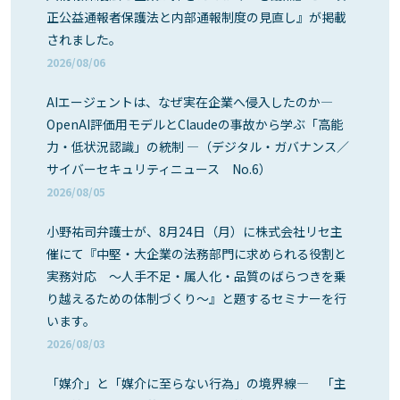
正公益通報者保護法と内部通報制度の見直し』が掲載
されました。
2026/08/06
AIエージェントは、なぜ実在企業へ侵入したのか―
OpenAI評価用モデルとClaudeの事故から学ぶ「高能
力・低状況認識」の統制 ―（デジタル・ガバナンス／
サイバーセキュリティニュース No.6）
2026/08/05
小野祐司弁護士が、8月24日（月）に株式会社リセ主
催にて『中堅・大企業の法務部門に求められる役割と
実務対応 ～人手不足・属人化・品質のばらつきを乗
り越えるための体制づくり～』と題するセミナーを行
います。
2026/08/03
「媒介」と「媒介に至らない行為」の境界線― 「主