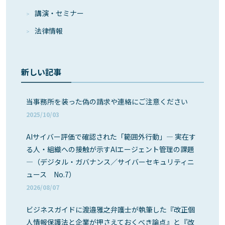
講演・セミナー
法律情報
新しい記事
当事務所を装った偽の請求や連絡にご注意ください
2025/10/03
AIサイバー評価で確認された「範囲外行動」― 実在す
る人・組織への接触が示すAIエージェント管理の課題
―（デジタル・ガバナンス／サイバーセキュリティニ
ュース No.7）
2026/08/07
ビジネスガイドに渡邉雅之弁護士が執筆した『改正個
人情報保護法と企業が押さえておくべき論点』と『改