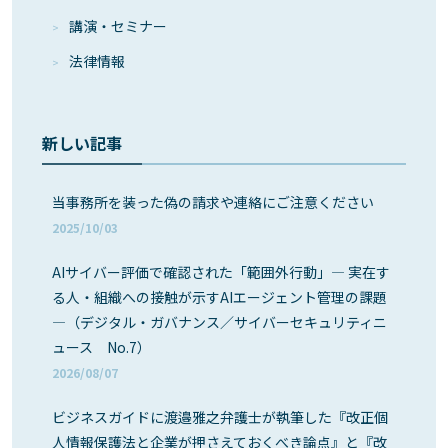
講演・セミナー
法律情報
新しい記事
当事務所を装った偽の請求や連絡にご注意ください
2025/10/03
AIサイバー評価で確認された「範囲外行動」― 実在す
る人・組織への接触が示すAIエージェント管理の課題
―（デジタル・ガバナンス／サイバーセキュリティニ
ュース No.7）
2026/08/07
ビジネスガイドに渡邉雅之弁護士が執筆した『改正個
人情報保護法と企業が押さえておくべき論点』と『改