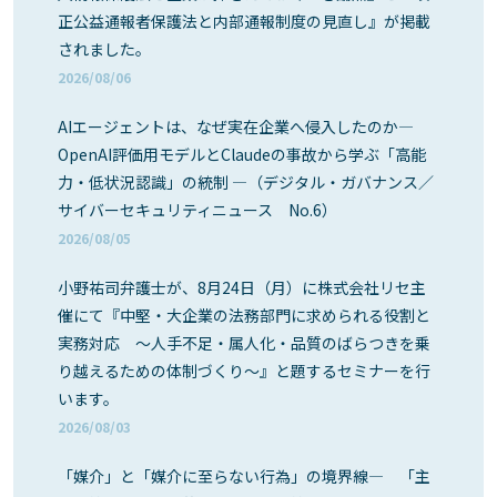
正公益通報者保護法と内部通報制度の見直し』が掲載
されました。
2026/08/06
AIエージェントは、なぜ実在企業へ侵入したのか―
OpenAI評価用モデルとClaudeの事故から学ぶ「高能
力・低状況認識」の統制 ―（デジタル・ガバナンス／
サイバーセキュリティニュース No.6）
2026/08/05
小野祐司弁護士が、8月24日（月）に株式会社リセ主
催にて『中堅・大企業の法務部門に求められる役割と
実務対応 ～人手不足・属人化・品質のばらつきを乗
り越えるための体制づくり～』と題するセミナーを行
います。
2026/08/03
「媒介」と「媒介に至らない行為」の境界線― 「主