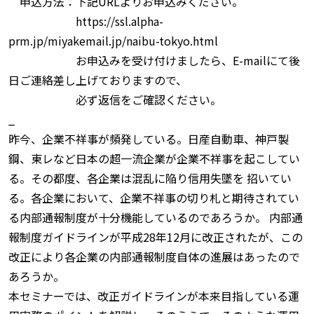
申込方法：下記URLよりお申込みください。
https://ssl.alpha-
prm.jp/miyakemail.jp/naibu-tokyo.html
お申込みを受け付けましたら、E-mailにて後
日ご連絡差し上げておりますので、
必ず返信をご確認ください。
_
昨今、企業不祥事が頻発している。日産自動車、神戸製
鋼、東レなど日本の超一流企業が企業不祥事を起こしてい
る。その都度、各企業は混乱に陥り信用失墜を 招いてい
る。各企業において、企業不祥事の切り札と期待されてい
る内部通報制度が十分機能しているのであろうか。 内部通
報制度ガイドラインが平成28年12月に改正されたが、この
改正により各企業の内部通報制度自体の進展はあったので
あろうか。
本セミナーでは、改正ガイドラインが本来目指している運