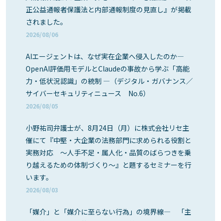
正公益通報者保護法と内部通報制度の見直し』が掲載
されました。
2026/08/06
AIエージェントは、なぜ実在企業へ侵入したのか―
OpenAI評価用モデルとClaudeの事故から学ぶ「高能
力・低状況認識」の統制 ―（デジタル・ガバナンス／
サイバーセキュリティニュース No.6）
2026/08/05
小野祐司弁護士が、8月24日（月）に株式会社リセ主
催にて『中堅・大企業の法務部門に求められる役割と
実務対応 ～人手不足・属人化・品質のばらつきを乗
り越えるための体制づくり～』と題するセミナーを行
います。
2026/08/03
「媒介」と「媒介に至らない行為」の境界線― 「主