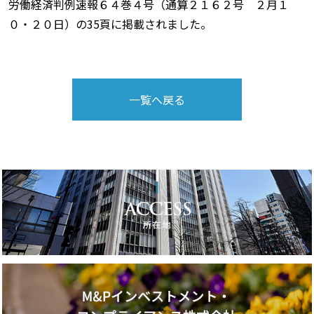
労働経済判例速報６４巻４号（通算２１６２号 ２月１
０・２０日）の35頁に掲載されました。
一覧へ戻る