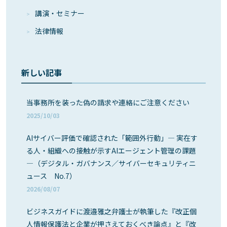
講演・セミナー
法律情報
新しい記事
当事務所を装った偽の請求や連絡にご注意ください
2025/10/03
AIサイバー評価で確認された「範囲外行動」― 実在す
る人・組織への接触が示すAIエージェント管理の課題
―（デジタル・ガバナンス／サイバーセキュリティニ
ュース No.7）
2026/08/07
ビジネスガイドに渡邉雅之弁護士が執筆した『改正個
人情報保護法と企業が押さえておくべき論点』と『改