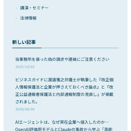
講演・セミナー
法律情報
新しい記事
当事務所を装った偽の請求や連絡にご注意ください
2025/10/03
ビジネスガイドに渡邉雅之弁護士が執筆した『改正個
人情報保護法と企業が押さえておくべき論点』と『改
正公益通報者保護法と内部通報制度の見直し』が掲載
されました。
2026/08/06
AIエージェントは、なぜ実在企業へ侵入したのか―
OpenAI評価用モデルとClaudeの事故から学ぶ「高能