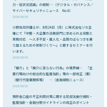
力・低状況認識」の統制 ―（デジタル・ガバナンス／
サイバーセキュリティニュース No.6）
2026/08/05
小野祐司弁護士が、8月24日（月）に株式会社リセ主
催にて『中堅・大企業の法務部門に求められる役割と
実務対応 ～人手不足・属人化・品質のばらつきを乗
り越えるための体制づくり～』と題するセミナーを行
います。
2026/08/03
「媒介」と「媒介に至らない行為」の境界線― 「主
要行等向けの総合的な監督指針」等の一部改正（案）
（銀行代理業関係等） ―（金融規制ニュース）
2026/08/01
預貯金口座の不正利用対策に関する犯収法施行規則・
監督指針・金融分野ガイドラインの改正のポイント