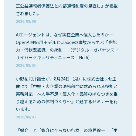
正公益通報者保護法と内部通報制度の見直し』が掲載
されました。
2026/08/06
AIエージェントは、なぜ実在企業へ侵入したのか―
OpenAI評価用モデルとClaudeの事故から学ぶ「高能
力・低状況認識」の統制 ―（デジタル・ガバナンス／
サイバーセキュリティニュース No.6）
2026/08/05
小野祐司弁護士が、8月24日（月）に株式会社リセ主
催にて『中堅・大企業の法務部門に求められる役割と
実務対応 ～人手不足・属人化・品質のばらつきを乗
り越えるための体制づくり～』と題するセミナーを行
います。
2026/08/03
「媒介」と「媒介に至らない行為」の境界線― 「主