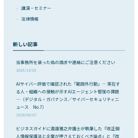
講演・セミナー
法律情報
新しい記事
当事務所を装った偽の請求や連絡にご注意ください
2025/10/03
AIサイバー評価で確認された「範囲外行動」― 実在す
る人・組織への接触が示すAIエージェント管理の課題
―（デジタル・ガバナンス／サイバーセキュリティニ
ュース No.7）
2026/08/07
ビジネスガイドに渡邉雅之弁護士が執筆した『改正個
人情報保護法と企業が押さえておくべき論点』と『改