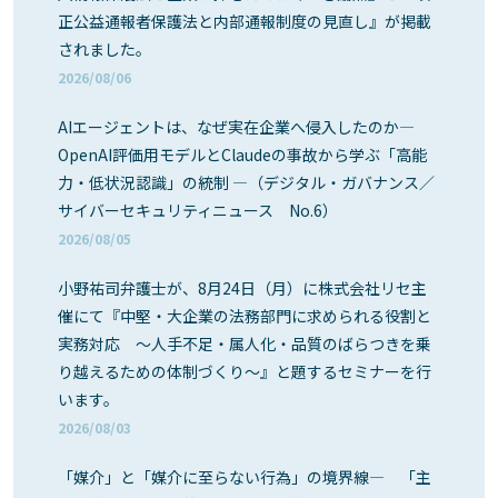
正公益通報者保護法と内部通報制度の見直し』が掲載
されました。
2026/08/06
AIエージェントは、なぜ実在企業へ侵入したのか―
OpenAI評価用モデルとClaudeの事故から学ぶ「高能
力・低状況認識」の統制 ―（デジタル・ガバナンス／
サイバーセキュリティニュース No.6）
2026/08/05
小野祐司弁護士が、8月24日（月）に株式会社リセ主
催にて『中堅・大企業の法務部門に求められる役割と
実務対応 ～人手不足・属人化・品質のばらつきを乗
り越えるための体制づくり～』と題するセミナーを行
います。
2026/08/03
「媒介」と「媒介に至らない行為」の境界線― 「主