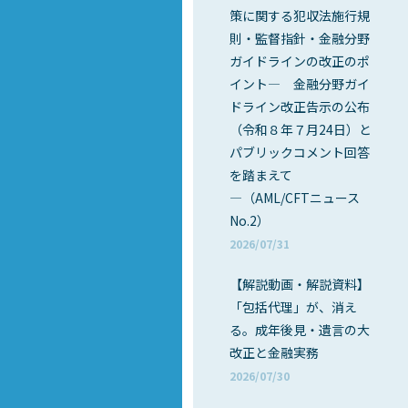
策に関する犯収法施行規
則・監督指針・金融分野
ガイドラインの改正のポ
イント― 金融分野ガイ
ドライン改正告示の公布
（令和８年７月24日）と
パブリックコメント回答
を踏まえて
―（AML/CFTニュース
No.2）
2026/07/31
【解説動画・解説資料】
「包括代理」が、消え
る。成年後見・遺言の大
改正と金融実務
2026/07/30