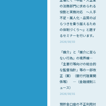
主催にて『中堅・大企業
の法務部門に求められる
役割と実務対応 ～人手
不足・属人化・品質のば
らつきを乗り越えるため
の体制づくり～』と題す
るセミナーを行います。
2026/08/03
「媒介」と「媒介に至ら
ない行為」の境界線―
「主要行等向けの総合的
な監督指針」等の一部改
正（案）（銀行代理業関
係等） ―（金融規制ニ
ュース）
2026/08/01
預貯金口座の不正利用対