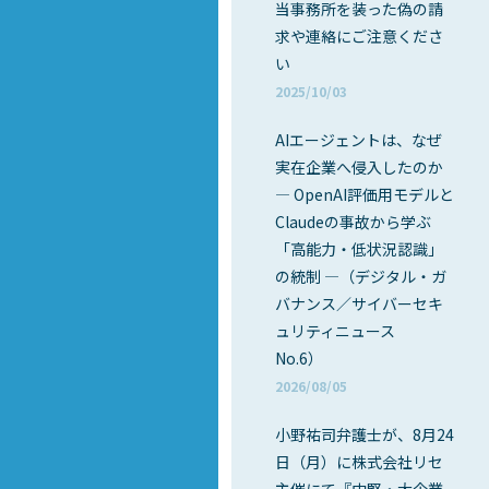
当事務所を装った偽の請
求や連絡にご注意くださ
い
2025/10/03
AIエージェントは、なぜ
実在企業へ侵入したのか
― OpenAI評価用モデルと
Claudeの事故から学ぶ
「高能力・低状況認識」
の統制 ―（デジタル・ガ
バナンス／サイバーセキ
ュリティニュース
No.6）
2026/08/05
小野祐司弁護士が、8月24
日（月）に株式会社リセ