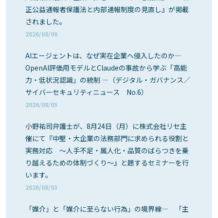
正公益通報者保護法と内部通報制度の見直し』が掲載
されました。
2026/08/06
AIエージェントは、なぜ実在企業へ侵入したのか―
OpenAI評価用モデルとClaudeの事故から学ぶ「高能
力・低状況認識」の統制 ―（デジタル・ガバナンス／
サイバーセキュリティニュース No.6）
2026/08/05
小野祐司弁護士が、8月24日（月）に株式会社リセ主
催にて『中堅・大企業の法務部門に求められる役割と
実務対応 ～人手不足・属人化・品質のばらつきを乗
り越えるための体制づくり～』と題するセミナーを行
います。
2026/08/03
「媒介」と「媒介に至らない行為」の境界線― 「主