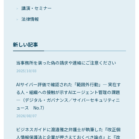
講演・セミナー
法律情報
新しい記事
当事務所を装った偽の請求や連絡にご注意ください
2025/10/03
AIサイバー評価で確認された「範囲外行動」― 実在す
る人・組織への接触が示すAIエージェント管理の課題
―（デジタル・ガバナンス／サイバーセキュリティニ
ュース No.7）
2026/08/07
ビジネスガイドに渡邉雅之弁護士が執筆した『改正個
人情報保護法と企業が押さえておくべき論点』と『改