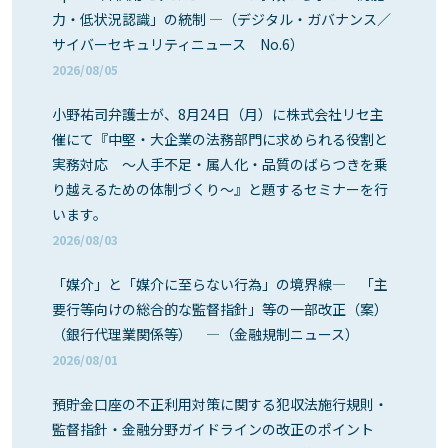
力・低状況認識」の統制 ―（デジタル・ガバナンス／
サイバーセキュリティニュース No.6）
2026/08/05
小野祐司弁護士が、8月24日（月）に株式会社リセ主
催にて『中堅・大企業の法務部門に求められる役割と
実務対応 ～人手不足・属人化・品質のばらつきを乗
り越えるための体制づくり～』と題するセミナーを行
います。
2026/08/03
「媒介」と「媒介に至らない行為」の境界線― 「主
要行等向けの総合的な監督指針」等の一部改正（案）
（銀行代理業関係等） ―（金融規制ニュース）
2026/08/01
預貯金口座の不正利用対策に関する犯収法施行規則・
監督指針・金融分野ガイドラインの改正のポイント