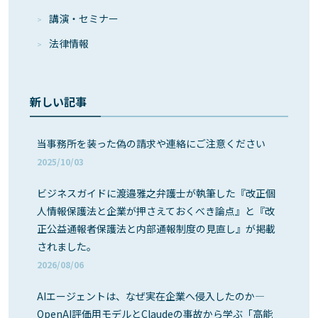
講演・セミナー
法律情報
新しい記事
当事務所を装った偽の請求や連絡にご注意ください
2025/10/03
ビジネスガイドに渡邉雅之弁護士が執筆した『改正個
人情報保護法と企業が押さえておくべき論点』と『改
正公益通報者保護法と内部通報制度の見直し』が掲載
されました。
2026/08/06
AIエージェントは、なぜ実在企業へ侵入したのか―
OpenAI評価用モデルとClaudeの事故から学ぶ「高能