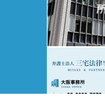
06-6202-7873
〒541-0042