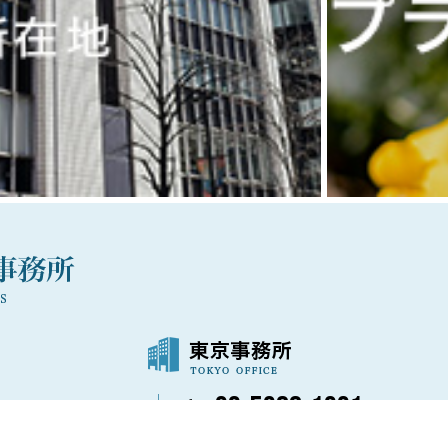
03-5288-1021
〒100-0006