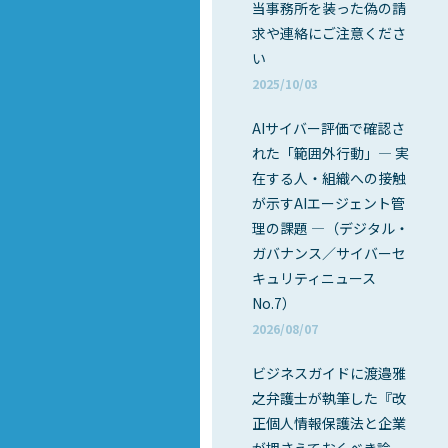
当事務所を装った偽の請
求や連絡にご注意くださ
い
2025/10/03
AIサイバー評価で確認さ
れた「範囲外行動」― 実
在する人・組織への接触
が示すAIエージェント管
理の課題 ―（デジタル・
ガバナンス／サイバーセ
キュリティニュース
No.7）
2026/08/07
ビジネスガイドに渡邉雅
之弁護士が執筆した『改
正個人情報保護法と企業