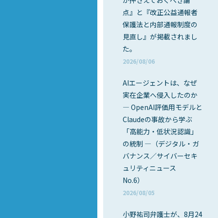
が押さえておくべき論
点』と『改正公益通報者
保護法と内部通報制度の
見直し』が掲載されまし
た。
2026/08/06
AIエージェントは、なぜ
実在企業へ侵入したのか
― OpenAI評価用モデルと
Claudeの事故から学ぶ
「高能力・低状況認識」
の統制 ―（デジタル・ガ
バナンス／サイバーセキ
ュリティニュース
No.6）
2026/08/05
小野祐司弁護士が、8月24