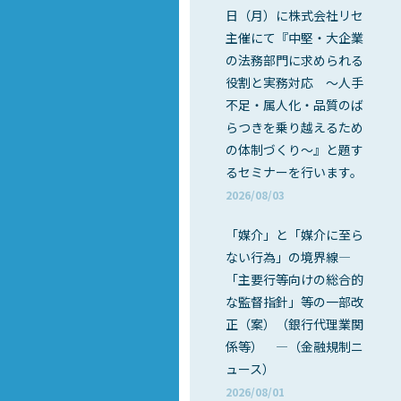
日（月）に株式会社リセ
主催にて『中堅・大企業
の法務部門に求められる
役割と実務対応 ～人手
不足・属人化・品質のば
らつきを乗り越えるため
の体制づくり～』と題す
るセミナーを行います。
2026/08/03
「媒介」と「媒介に至ら
ない行為」の境界線―
「主要行等向けの総合的
な監督指針」等の一部改
正（案）（銀行代理業関
係等） ―（金融規制ニ
ュース）
2026/08/01