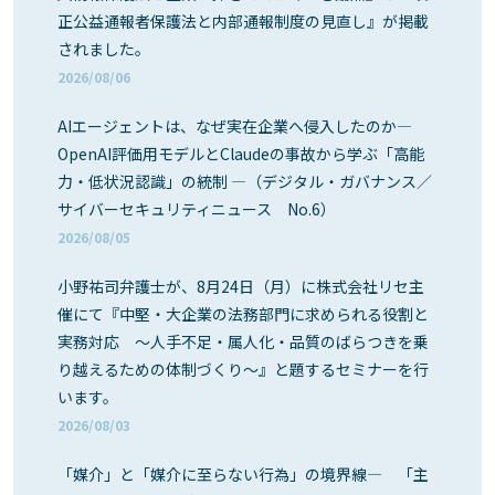
正公益通報者保護法と内部通報制度の見直し』が掲載
されました。
2026/08/06
AIエージェントは、なぜ実在企業へ侵入したのか―
OpenAI評価用モデルとClaudeの事故から学ぶ「高能
力・低状況認識」の統制 ―（デジタル・ガバナンス／
サイバーセキュリティニュース No.6）
2026/08/05
小野祐司弁護士が、8月24日（月）に株式会社リセ主
催にて『中堅・大企業の法務部門に求められる役割と
実務対応 ～人手不足・属人化・品質のばらつきを乗
り越えるための体制づくり～』と題するセミナーを行
います。
2026/08/03
「媒介」と「媒介に至らない行為」の境界線― 「主