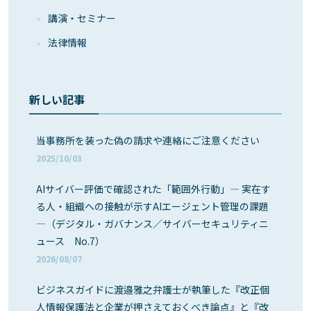
講演・セミナー
法律情報
新しい記事
当事務所を装った偽の請求や連絡にご注意ください
2025/10/03
AIサイバー評価で確認された「範囲外行動」― 実在す
る人・組織への接触が示すAIエージェント管理の課題
―（デジタル・ガバナンス／サイバーセキュリティニ
ュース No.7）
2026/08/07
ビジネスガイドに渡邉雅之弁護士が執筆した『改正個
人情報保護法と企業が押さえておくべき論点』と『改