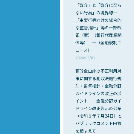
「媒介」と「媒介に至ら
ない行為」の境界線―
「主要行等向けの総合的
な監督指針」等の一部改
正（案）（銀行代理業関
係等） ―（金融規制ニ
ュース）
2026/08/01
預貯金口座の不正利用対
策に関する犯収法施行規
則・監督指針・金融分野
ガイドラインの改正のポ
イント― 金融分野ガイ
ドライン改正告示の公布
（令和８年７月24日）と
パブリックコメント回答
を踏まえて