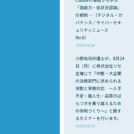
Claudeの事故から学ぶ
「高能力・低状況認識」
の統制 ―（デジタル・ガ
バナンス／サイバーセキ
ュリティニュース
No.6）
2026/08/05
小野祐司弁護士が、8月24
日（月）に株式会社リセ
主催にて『中堅・大企業
の法務部門に求められる
役割と実務対応 ～人手
不足・属人化・品質のば
らつきを乗り越えるため
の体制づくり～』と題す
るセミナーを行います。
2026/08/03