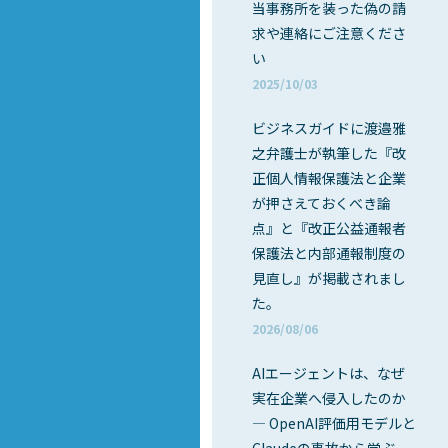
当事務所を装った偽の請
求や連絡にご注意くださ
い
2025/10/03
ビジネスガイドに渡邉雅
之弁護士が執筆した『改
正個人情報保護法と企業
が押さえておくべき論
点』と『改正公益通報者
保護法と内部通報制度の
見直し』が掲載されまし
た。
2026/08/06
AIエージェントは、なぜ
実在企業へ侵入したのか
― OpenAI評価用モデルと