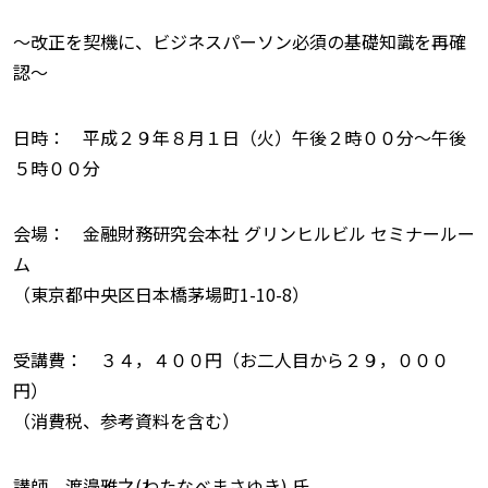
〜改正を契機に、ビジネスパーソン必須の基礎知識を再確
認〜
日時： 平成２９年８月１日（火）午後２時００分〜午後
５時００分
会場： 金融財務研究会本社 グリンヒルビル セミナールー
ム
（東京都中央区日本橋茅場町1-10-8）
受講費： ３４，４００円（お二人目から２９，０００
円）
（消費税、参考資料を含む）
講師 渡邉雅之(わたなべまさゆき) 氏