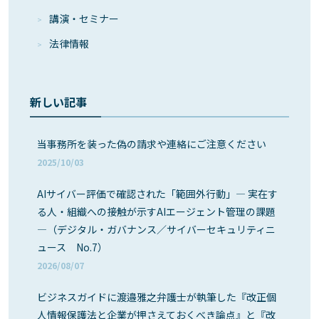
講演・セミナー
法律情報
新しい記事
当事務所を装った偽の請求や連絡にご注意ください
2025/10/03
AIサイバー評価で確認された「範囲外行動」― 実在す
る人・組織への接触が示すAIエージェント管理の課題
―（デジタル・ガバナンス／サイバーセキュリティニ
ュース No.7）
2026/08/07
ビジネスガイドに渡邉雅之弁護士が執筆した『改正個
人情報保護法と企業が押さえておくべき論点』と『改