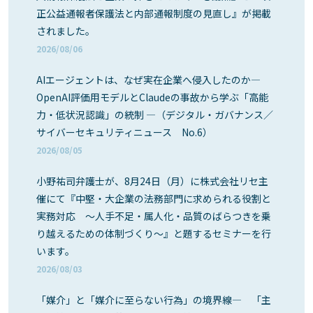
正公益通報者保護法と内部通報制度の見直し』が掲載
されました。
2026/08/06
AIエージェントは、なぜ実在企業へ侵入したのか―
OpenAI評価用モデルとClaudeの事故から学ぶ「高能
力・低状況認識」の統制 ―（デジタル・ガバナンス／
サイバーセキュリティニュース No.6）
2026/08/05
小野祐司弁護士が、8月24日（月）に株式会社リセ主
催にて『中堅・大企業の法務部門に求められる役割と
実務対応 ～人手不足・属人化・品質のばらつきを乗
り越えるための体制づくり～』と題するセミナーを行
います。
2026/08/03
「媒介」と「媒介に至らない行為」の境界線― 「主