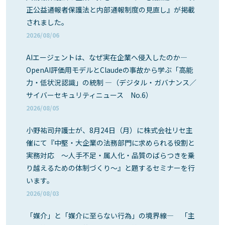
正公益通報者保護法と内部通報制度の見直し』が掲載
されました。
2026/08/06
AIエージェントは、なぜ実在企業へ侵入したのか―
OpenAI評価用モデルとClaudeの事故から学ぶ「高能
力・低状況認識」の統制 ―（デジタル・ガバナンス／
サイバーセキュリティニュース No.6）
2026/08/05
小野祐司弁護士が、8月24日（月）に株式会社リセ主
催にて『中堅・大企業の法務部門に求められる役割と
実務対応 ～人手不足・属人化・品質のばらつきを乗
り越えるための体制づくり～』と題するセミナーを行
います。
2026/08/03
「媒介」と「媒介に至らない行為」の境界線― 「主