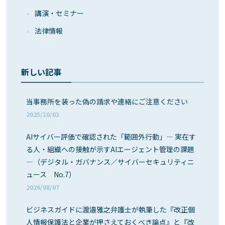
講演・セミナー
法律情報
新しい記事
当事務所を装った偽の請求や連絡にご注意ください
2025/10/03
AIサイバー評価で確認された「範囲外行動」― 実在す
る人・組織への接触が示すAIエージェント管理の課題
―（デジタル・ガバナンス／サイバーセキュリティニ
ュース No.7）
2026/08/07
ビジネスガイドに渡邉雅之弁護士が執筆した『改正個
人情報保護法と企業が押さえておくべき論点』と『改