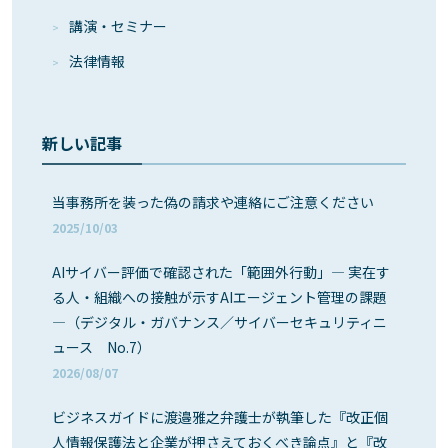
講演・セミナー
法律情報
新しい記事
当事務所を装った偽の請求や連絡にご注意ください
2025/10/03
AIサイバー評価で確認された「範囲外行動」― 実在す
る人・組織への接触が示すAIエージェント管理の課題
―（デジタル・ガバナンス／サイバーセキュリティニ
ュース No.7）
2026/08/07
ビジネスガイドに渡邉雅之弁護士が執筆した『改正個
人情報保護法と企業が押さえておくべき論点』と『改