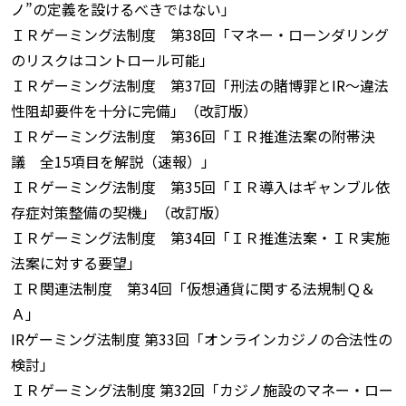
ノ”の定義を設けるべきではない」
ＩＲゲーミング法制度 第38回「マネー・ローンダリング
のリスクはコントロール可能」
ＩＲゲーミング法制度 第37回「刑法の賭博罪とIR〜違法
性阻却要件を十分に完備」（改訂版）
ＩＲゲーミング法制度 第36回「ＩＲ推進法案の附帯決
議 全15項目を解説（速報）」
ＩＲゲーミング法制度 第35回「ＩＲ導入はギャンブル依
存症対策整備の契機」（改訂版）
ＩＲゲーミング法制度 第34回「ＩＲ推進法案・ＩＲ実施
法案に対する要望」
ＩＲ関連法制度 第34回「仮想通貨に関する法規制Ｑ＆
Ａ」
IRゲーミング法制度 第33回「オンラインカジノの合法性の
検討」
ＩＲゲーミング法制度 第32回「カジノ施設のマネー・ロー