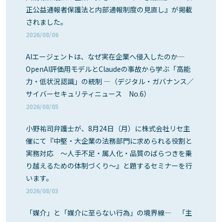
正公益通報者保護法と内部通報制度の見直し』が掲載
されました。
2026/08/06
AIエージェントは、なぜ実在企業へ侵入したのか―
OpenAI評価用モデルとClaudeの事故から学ぶ「高能
力・低状況認識」の統制 ―（デジタル・ガバナンス／
サイバーセキュリティニュース No.6）
2026/08/05
小野祐司弁護士が、8月24日（月）に株式会社リセ主
催にて『中堅・大企業の法務部門に求められる役割と
実務対応 ～人手不足・属人化・品質のばらつきを乗
り越えるための体制づくり～』と題するセミナーを行
います。
2026/08/03
「媒介」と「媒介に至らない行為」の境界線― 「主