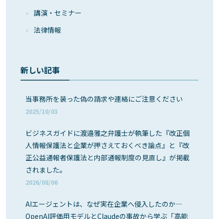
講演・セミナー
法律情報
新しい記事
当事務所を装った偽の請求や連絡にご注意ください
2025/10/03
ビジネスガイドに渡邉雅之弁護士が執筆した『改正個
人情報保護法と企業が押さえておくべき論点』と『改
正公益通報者保護法と内部通報制度の見直し』が掲載
されました。
2026/08/06
AIエージェントは、なぜ実在企業へ侵入したのか―
OpenAI評価用モデルとClaudeの事故から学ぶ「高能