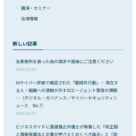
講演・セミナー
法律情報
新しい記事
当事務所を装った偽の請求や連絡にご注意ください
2025/10/03
AIサイバー評価で確認された「範囲外行動」― 実在す
る人・組織への接触が示すAIエージェント管理の課題
―（デジタル・ガバナンス／サイバーセキュリティニ
ュース No.7）
2026/08/07
ビジネスガイドに渡邉雅之弁護士が執筆した『改正個
人情報保護法と企業が押さえておくべき論点』と『改