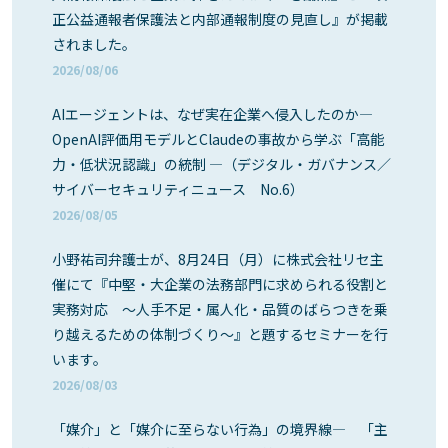
正公益通報者保護法と内部通報制度の見直し』が掲載
されました。
2026/08/06
AIエージェントは、なぜ実在企業へ侵入したのか―
OpenAI評価用モデルとClaudeの事故から学ぶ「高能
力・低状況認識」の統制 ―（デジタル・ガバナンス／
サイバーセキュリティニュース No.6）
2026/08/05
小野祐司弁護士が、8月24日（月）に株式会社リセ主
催にて『中堅・大企業の法務部門に求められる役割と
実務対応 ～人手不足・属人化・品質のばらつきを乗
り越えるための体制づくり～』と題するセミナーを行
います。
2026/08/03
「媒介」と「媒介に至らない行為」の境界線― 「主