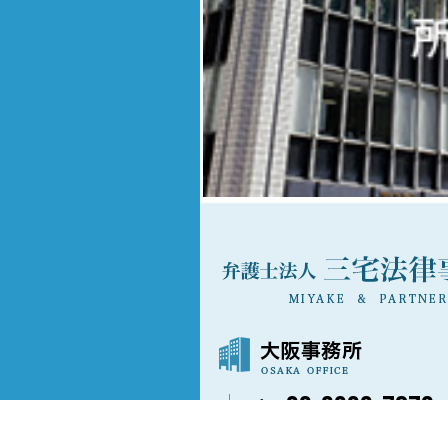
06-6202-7873
〒541-0042