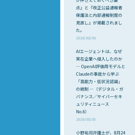
が押さえておくべき論
点』と『改正公益通報者
保護法と内部通報制度の
見直し』が掲載されまし
た。
2026/08/06
AIエージェントは、なぜ
実在企業へ侵入したのか
― OpenAI評価用モデルと
Claudeの事故から学ぶ
「高能力・低状況認識」
の統制 ―（デジタル・ガ
バナンス／サイバーセキ
ュリティニュース
No.6）
2026/08/05
小野祐司弁護士が、8月24