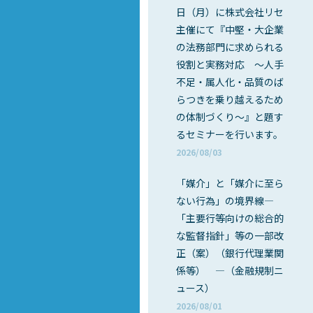
日（月）に株式会社リセ
主催にて『中堅・大企業
の法務部門に求められる
役割と実務対応 ～人手
不足・属人化・品質のば
らつきを乗り越えるため
の体制づくり～』と題す
るセミナーを行います。
2026/08/03
「媒介」と「媒介に至ら
ない行為」の境界線―
「主要行等向けの総合的
な監督指針」等の一部改
正（案）（銀行代理業関
係等） ―（金融規制ニ
ュース）
2026/08/01