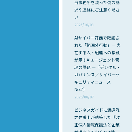
当事務所を装った偽の請
求や連絡にご注意くださ
い
2025/10/03
AIサイバー評価で確認さ
れた「範囲外行動」― 実
在する人・組織への接触
が示すAIエージェント管
理の課題 ―（デジタル・
ガバナンス／サイバーセ
キュリティニュース
No.7）
2026/08/07
ビジネスガイドに渡邉雅
之弁護士が執筆した『改
正個人情報保護法と企業