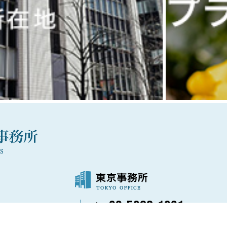
03-5288-1021
〒100-0006